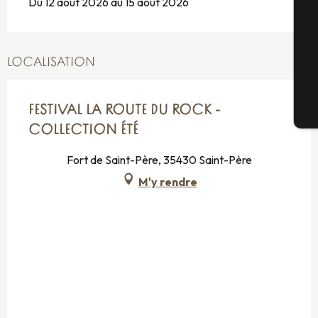
Du 12 août 2026 au 15 août 2026
G
LOCALISATION
FESTIVAL LA ROUTE DU ROCK -
Bi
COLLECTION ÉTÉ
Fort de Saint-Père, 35430 Saint-Père
M'y rendre