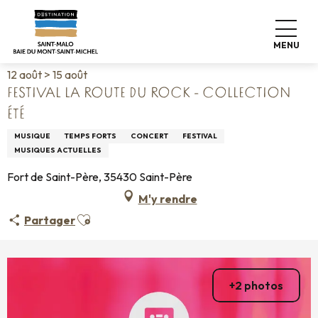
Aller
Accueil
Vivre comme chez nous
Agenda
au
Festival La Route du Rock - Collection été
contenu
MENU
principal
12 août > 15 août
FESTIVAL LA ROUTE DU ROCK - COLLECTION
ÉTÉ
MUSIQUE
TEMPS FORTS
CONCERT
FESTIVAL
MUSIQUES ACTUELLES
Fort de Saint-Père, 35430 Saint-Père
M'y rendre
Ajouter aux favoris
Partager
+2 photos