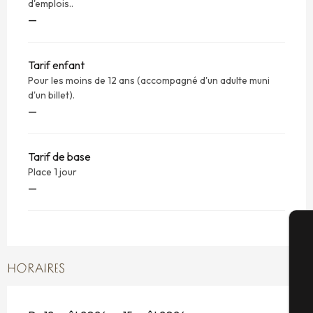
d'emplois..
—
Tarif enfant
Pour les moins de 12 ans (accompagné d'un adulte muni
d'un billet).
—
Tarif de base
Place 1 jour
—
A
HORAIRES
Sé