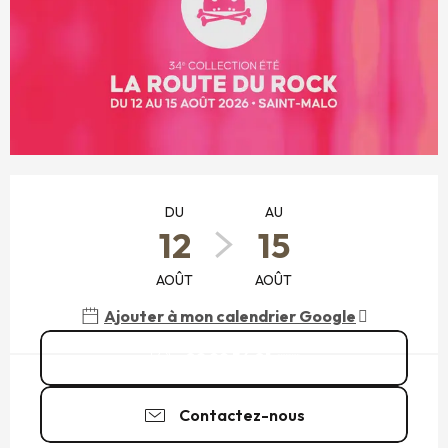
OUVERTURE ET COORDONNÉES
DU
AU
12
15
AOÛT
AOÛT
Ajouter à mon calendrier Google
02 99 54 01
▒▒
Contactez-nous