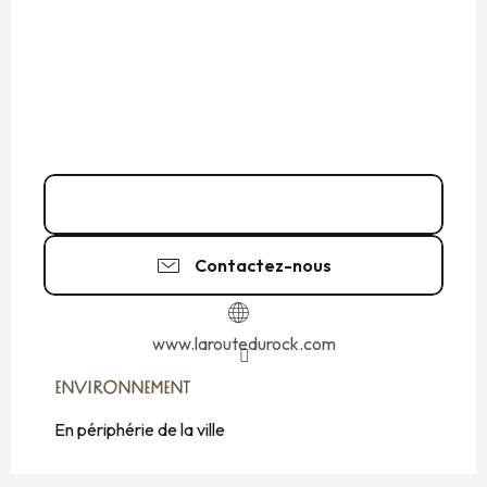
02 99 54 01
▒▒
Contactez-nous
www.laroutedurock.com
ENVIRONNEMENT
ENVIRONNEMENT
En périphérie de la ville