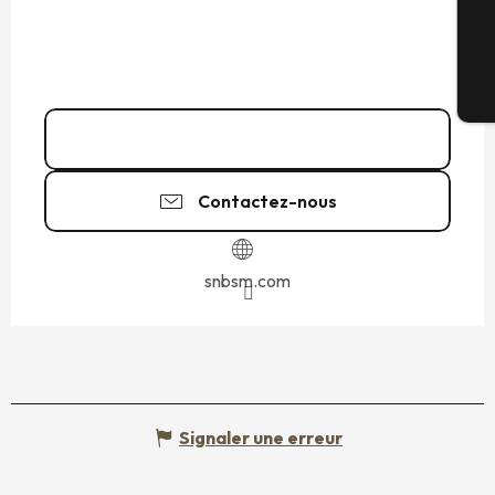
G
Bi
07 61 10 26
▒▒
Contactez-nous
snbsm.com
Signaler une erreur