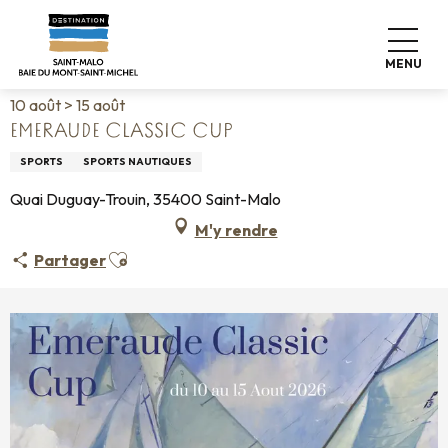
Aller
Accueil
Vivre comme chez nous
Agenda
au
Emeraude Classic Cup
contenu
MENU
principal
10 août > 15 août
EMERAUDE CLASSIC CUP
SPORTS
SPORTS NAUTIQUES
Quai Duguay-Trouin, 35400 Saint-Malo
M'y rendre
Ajouter aux favoris
Partager