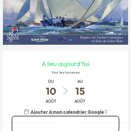
OUVERTURE ET COORDONNÉES
A lieu aujourd'hui
Voir les horaires
DU
AU
10
15
AOÛT
AOÛT
Ajouter à mon calendrier Google
07 61 10 26
▒▒