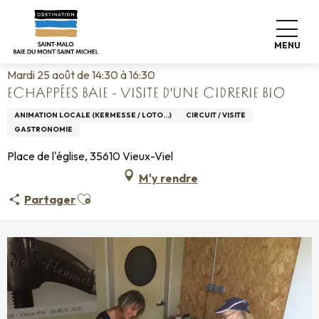
Aller
Accueil
Vivre comme chez nous
Agenda
au
Echappées Baie - Visite d'une cidrerie bio
contenu
MENU
principal
Mardi 25 août de 14:30 à 16:30
ECHAPPÉES BAIE - VISITE D'UNE CIDRERIE BIO
ANIMATION LOCALE (KERMESSE / LOTO...)
CIRCUIT / VISITE
GASTRONOMIE
Place de l'église, 35610 Vieux-Viel
M'y rendre
Ajouter aux favoris
Partager