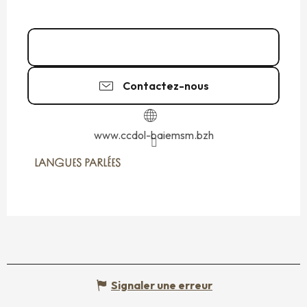
Appeler
Contactez-nous
www.ccdol-baiemsm.bzh
LANGUES PARLÉES
LANGUES PARLÉES
Signaler une erreur