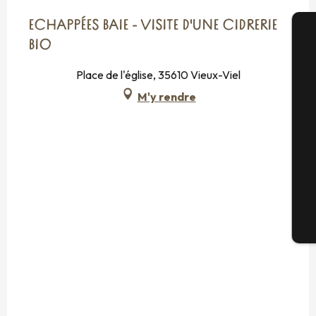
ECHAPPÉES BAIE - VISITE D'UNE CIDRERIE
BIO
A
Place de l'église, 35610 Vieux-Viel
M'y rendre
Sé
G
Bi