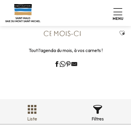
Aller
Accueil
Vivre comme chez nous
Agenda
au
Ce mois-ci
contenu
MENU
principal
Ajou
CE MOIS-CI
Tout l’agenda du mois, à vos carnets !
Liste
Filtres