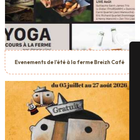
A
Evenements de l'été à la ferme Breizh Café
Sé
G
Bi