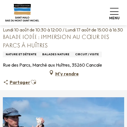
Aller
Accueil
Vivre comme chez nous
Agenda
au
Balade iodée : immersion au cœur des parcs à huîtres
contenu
MENU
principal
Lundi 10 août de 10:30 à 12:00 / Lundi 17 août de 15:00 à 16:30
BALADE IODÉE : IMMERSION AU CŒUR DES
PARCS À HUÎTRES
NATURE ET DÉTENTE
BALADES NATURE
CIRCUIT / VISITE
Rue des Parcs, Marché aux Huîtres, 35260 Cancale
M'y rendre
Ajouter aux favoris
Partager