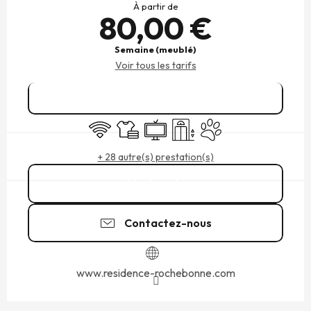
À partir de
80,00 €
Semaine (meublé)
Voir tous les tarifs
Réserver
WiFi
Draps et linge
Télévision
Ascenseur
Animaux acceptés
+ 28 autre(s) prestation(s)
Appeler
Contactez-nous
www.residence-rochebonne.com