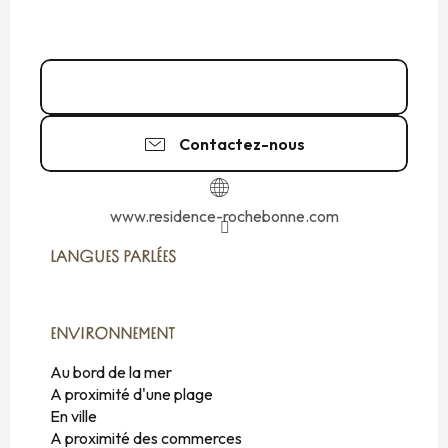
Appeler
Contactez-nous
www.residence-rochebonne.com
LANGUES PARLÉES
LANGUES PARLÉES
ENVIRONNEMENT
ENVIRONNEMENT
Au bord de la mer
A proximité d'une plage
En ville
A proximité des commerces