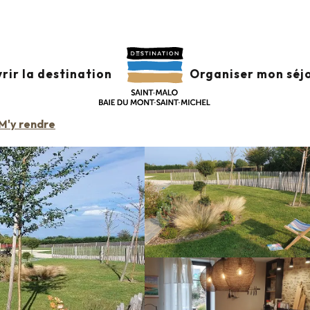
nfos +
Classement & labels
Meublés de tourisme
Ostrea
rir la destination
Organiser mon séj
M'y rendre