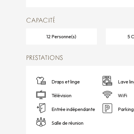
CAPACITÉ
12 Personne(s)
5 
PRESTATIONS
Draps et linge
Lave li
Télévision
WiFi
Entrée indépendante
Parking
Salle de réunion