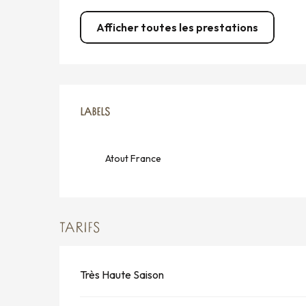
Afficher toutes les prestations
OFFRES DE PRESTATION
LABELS
LABELS
Atout France
TARIFS
Très Haute Saison