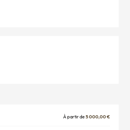
S
À partir de
5 000,00 €