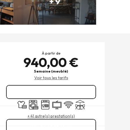
+ 9
OUVERTURE ET COORDONNÉ
À partir de
940,00 €
Semaine (meublé)
Voir tous les tarifs
Réserver
Draps et linge
Lave linge
Lave vaisselle
Télévision
WiFi
Terrasse
+ 41 autre(s) prestation(s)
06 49 33 81
▒▒