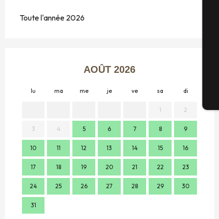
Toute l'année 2026
Sé
G
AOÛT 2026
lu
ma
me
je
ve
sa
di
lu
Bi
1
2
3
4
5
6
7
8
9
7
10
11
12
13
14
15
16
14
17
18
19
20
21
22
23
21
24
25
26
27
28
29
30
28
31