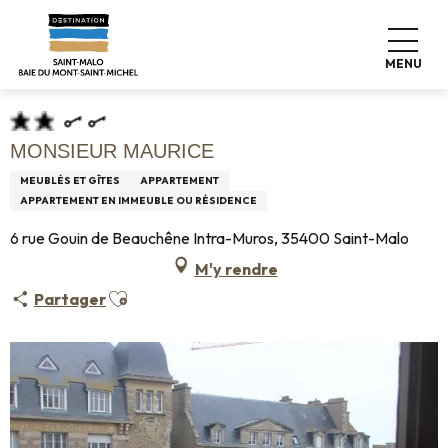
Aller
Accueil
Pro & Presse
Espace Pro
au
Hébergements Infos +
Classement & labels
contenu
Meublés de tourisme
Monsieur Maurice
MENU
principal
MONSIEUR MAURICE
MEUBLÉS ET GÎTES
APPARTEMENT
APPARTEMENT EN IMMEUBLE OU RÉSIDENCE
6 rue Gouin de Beauchêne Intra-Muros, 35400 Saint-Malo
M'y rendre
Ajouter aux favoris
Partager