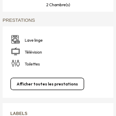
2 Chambre(s)
PRESTATIONS
Lave linge
Télévision
Toilettes
Afficher toutes les prestations
OFFRES DE PRESTATIONS
LABELS
LABELS