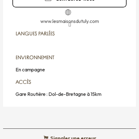
www.lesmaisonsdutuly.com
LANGUES PARLÉES
LANGUES PARLÉES
ENVIRONNEMENT
ENVIRONNEMENT
En campagne
ACCÈS
ACCÈS
Gare Routière : Dol-de-Bretagne à 15km
Signaler une erreur