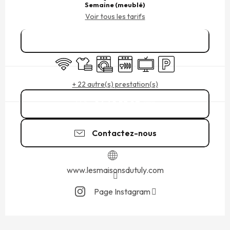
Semaine (meublé)
Voir tous les tarifs
Réserver
WiFi
Draps et linge
Lave linge
Lave vaisselle
Télévision
Parking
+ 22 autre(s) prestation(s)
06 60 53 07
▒▒
Contactez-nous
www.lesmaisonsdutuly.com
Page Instagram