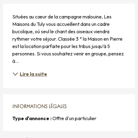
DESCRIPTION
Situées au cœur de la campagne malouine, Les 
Maisons du Tuly vous accueillent dans un cadre 
bucolique, où seul le chant des oiseaux viendra 
rythmer votre séjour. Classée 3 * la Maison en Pierre 
est la location parfaite pour les tribus jusqu’à 5 
personnes. Si vous souhaitez venir en groupe, pensez 
à...
Lire la suite
INFORMATIONS LÉGALES
INFORMATIONS LÉGALES
Type d'annonce :
Offre d'un particulier