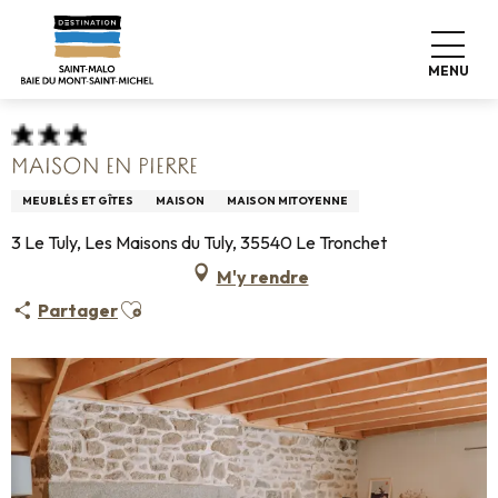
Aller
Accueil
Pro & Presse
Espace Pro
au
Hébergements Infos +
Classement & labels
contenu
Meublés de tourisme
Maison en pierre
MENU
principal
MAISON EN PIERRE
MEUBLÉS ET GÎTES
MAISON
MAISON MITOYENNE
3 Le Tuly, Les Maisons du Tuly, 35540 Le Tronchet
M'y rendre
Ajouter aux favoris
Partager