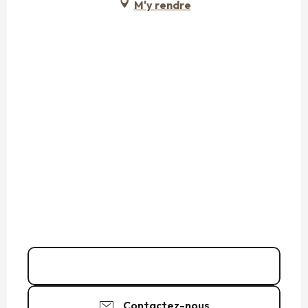
M'y rendre
06 60 53 07
▒▒
Contactez-nous