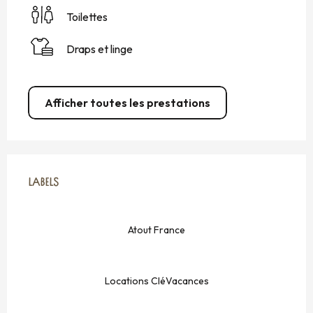
Toilettes
Draps et linge
Afficher toutes les prestations
OFFRES DE PRESTATIONS
LABELS
LABELS
Atout France
Locations CléVacances