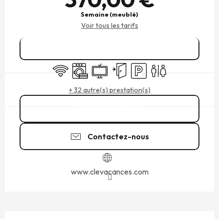
Semaine (meublé)
Voir tous les tarifs
Réserver
WiFi
Lave linge
Télévision
Entrée indépendante
Parking
Toilettes
+ 32 autre(s) prestation(s)
06 14 88 11
▒▒
Contactez-nous
www.clevacances.com