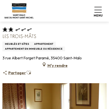
Aller
Accueil
Pro & Presse
Espace Pro
au
Hébergements Infos +
Classement & labels
contenu
Meublés de tourisme
Les Trois-Mâts
MENU
principal
LES TROIS-MÂTS
MEUBLÉS ET GÎTES
APPARTEMENT
APPARTEMENT EN IMMEUBLE OU RÉSIDENCE
3 rue Albert Forget Paramé, 35400 Saint-Malo
M'y rendre
Ajouter aux favoris
Partager