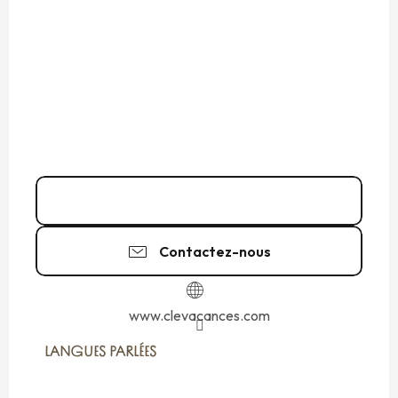
06 14 88 11
▒▒
Contactez-nous
www.clevacances.com
LANGUES PARLÉES
LANGUES PARLÉES