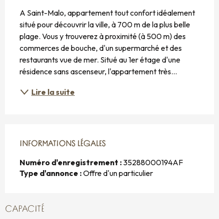
DESCRIPTION
A Saint-Malo, appartement tout confort idéalement 
situé pour découvrir la ville, à 700 m de la plus belle 
plage. Vous y trouverez à proximité (à 500 m) des 
commerces de bouche, d'un supermarché et des 
restaurants vue de mer. Situé au 1er étage d'une 
résidence sans ascenseur, l'appartement très...
Lire la suite
INFORMATIONS LÉGALES
INFORMATIONS LÉGALES
Numéro d'enregistrement :
35288000194AF
Type d'annonce :
Offre d'un particulier
CAPACITÉ