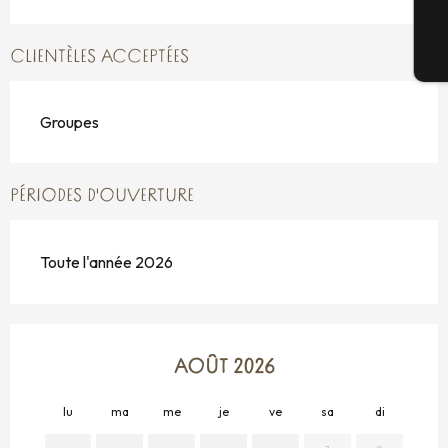
CLIENTÈLES ACCEPTÉES
Bi
Groupes
PÉRIODES D'OUVERTURE
Toute l'année 2026
AOÛT 2026
lu
ma
me
je
ve
sa
di
lu