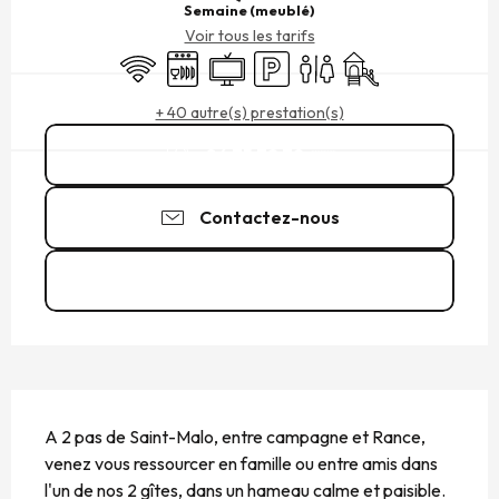
Semaine (meublé)
Voir tous les tarifs
WiFi
Lave vaisselle
Télévision
Parking
Toilettes
Jeux pour enfants / 
+ 40 autre(s) prestation(s)
06 75 72 79
▒▒
Contactez-nous
Voir les sites web
DESCRIPTION
A 2 pas de Saint-Malo, entre campagne et Rance, 
venez vous ressourcer en famille ou entre amis dans 
l'un de nos 2 gîtes, dans un hameau calme et paisible. 