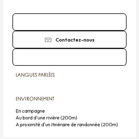
06 75 72 79
▒▒
Contactez-nous
Voir les sites web
LANGUES PARLÉES
LANGUES PARLÉES
ENVIRONNEMENT
ENVIRONNEMENT
En campagne
Au bord d'une rivière
(200m)
A proximité d'un itinéraire de randonnée
(200m)