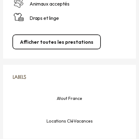
Animaux acceptés
Draps et linge
Afficher toutes les prestations
OFFRES DE PRESTATIONS
LABELS
LABELS
Atout France
Locations CléVacances