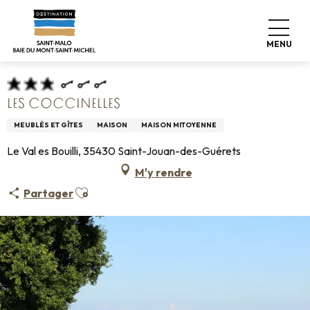
Aller
Accueil
Pro & Presse
Espace Pro
au
Hébergements Infos +
Classement & labels
contenu
Meublés de tourisme
Les Coccinelles
MENU
principal
LES COCCINELLES
MEUBLÉS ET GÎTES
MAISON
MAISON MITOYENNE
Le Val es Bouilli, 35430 Saint-Jouan-des-Guérets
M'y rendre
Ajouter aux favoris
Partager