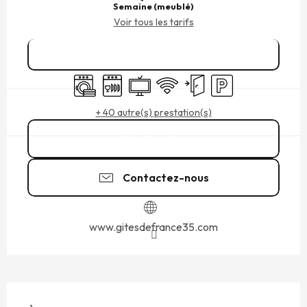
Semaine (meublé)
Voir tous les tarifs
Réserver
Lave linge
Lave vaisselle
Télévision
WiFi
Entrée indépendante
Parking
+ 40 autre(s) prestation(s)
Appeler
Contactez-nous
www.gitesdefrance35.com
DESCRIPTION