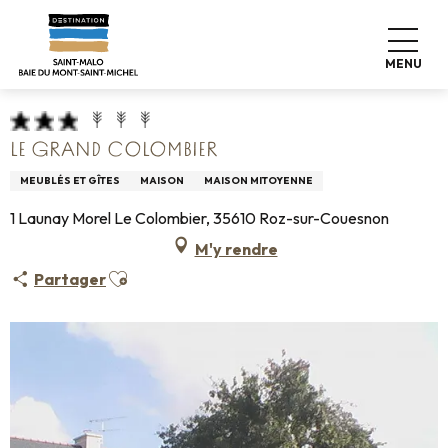
Aller
Accueil
Pro & Presse
Espace Pro
au
Hébergements Infos +
Classement & labels
contenu
Meublés de tourisme
Le Grand Colombier
MENU
principal
LE GRAND COLOMBIER
MEUBLÉS ET GÎTES
MAISON
MAISON MITOYENNE
1 Launay Morel Le Colombier, 35610 Roz-sur-Couesnon
M'y rendre
Ajouter aux favoris
Partager