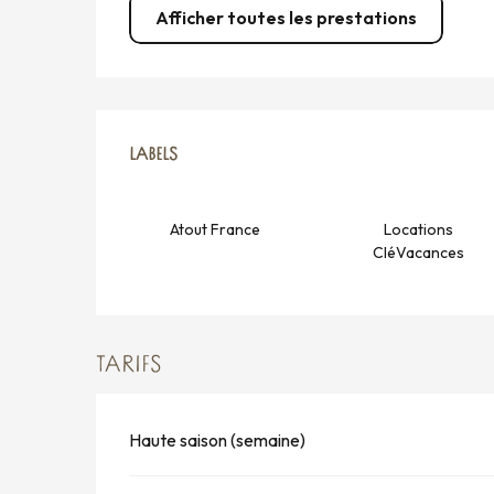
Afficher toutes les prestations
OFFRES DE PRESTATION
LABELS
LABELS
Atout France
Locations
CléVacances
TARIFS
Haute saison (semaine)