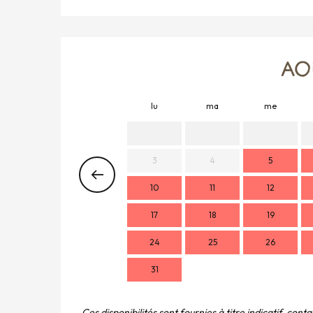
AO
lu
ma
me
3
4
5
10
11
12
17
18
19
24
25
26
31
Ces disponibilités sont fournies à titre indicatif, cont