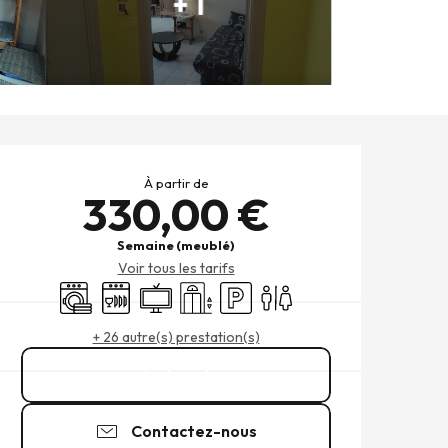
+ 1
OUVERTURE ET COORDONNÉ
À partir de
330,00 €
Semaine (meublé)
Voir tous les tarifs
Lave linge
Lave vaisselle
Télévision
Ascenseur
Parking
Toilettes
+ 26 autre(s) prestation(s)
Appeler
Contactez-nous