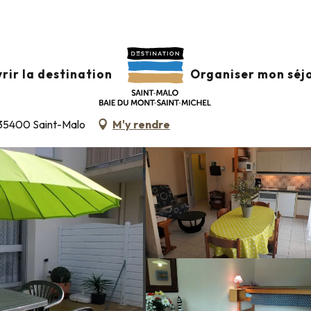
nfos +
Classement & labels
Meublés de tourisme
Le Bea
rir la destination
Organiser mon séj
DENCE
 35400 Saint-Malo
M'y rendre