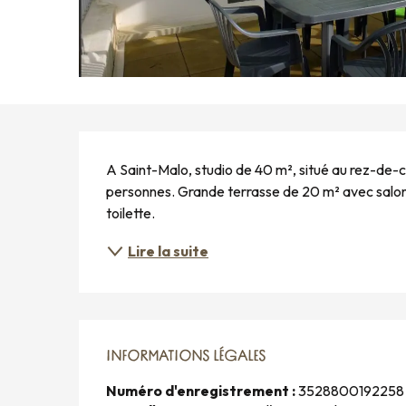
DESCRIPTION
A Saint-Malo, studio de 40 m², situé au rez-de-c
personnes. Grande terrasse de 20 m² avec salon d
toilette.
Lire la suite
INFORMATIONS LÉGALES
INFORMATIONS LÉGALES
Numéro d'enregistrement :
3528800192258