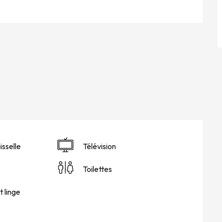
isselle
Télévision
Toilettes
 linge