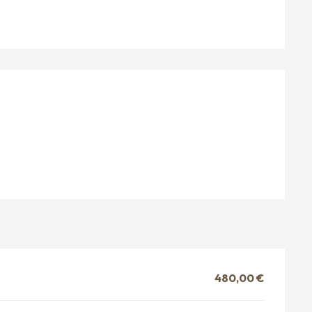
S
480,00 €