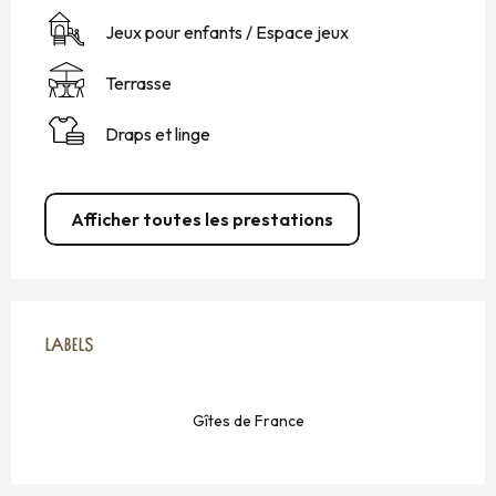
Jeux pour enfants / Espace jeux
Terrasse
Draps et linge
Afficher toutes les prestations
OFFRES DE PRESTATIONS
LABELS
LABELS
Gîtes de France