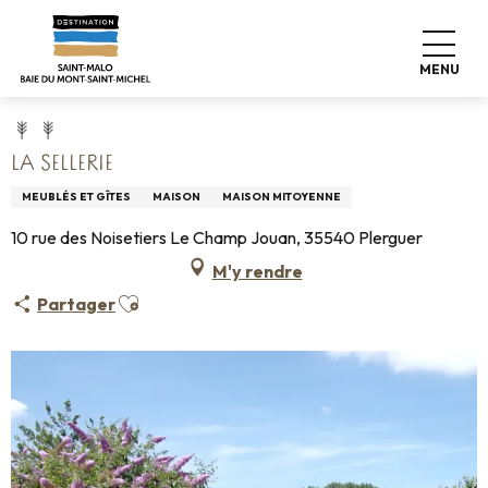
Aller
Accueil
Pro & Presse
Espace Pro
au
Hébergements Infos +
Classement & labels
contenu
Meublés de tourisme
La Sellerie
MENU
principal
LA SELLERIE
MEUBLÉS ET GÎTES
MAISON
MAISON MITOYENNE
10 rue des Noisetiers Le Champ Jouan, 35540 Plerguer
M'y rendre
Ajouter aux favoris
Partager