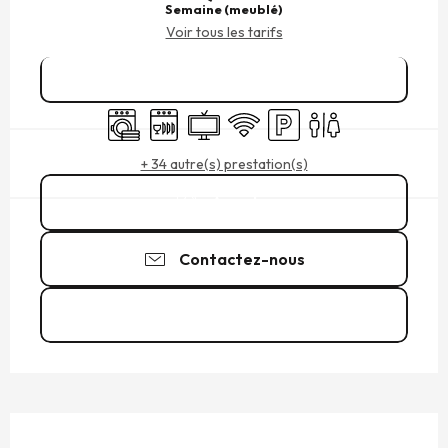
Semaine (meublé)
Voir tous les tarifs
Réserver
Lave linge
Lave vaisselle
Télévision
WiFi
Parking
Toilettes
+ 34 autre(s) prestation(s)
Appeler
Contactez-nous
Voir les sites web
DESCRIPTION