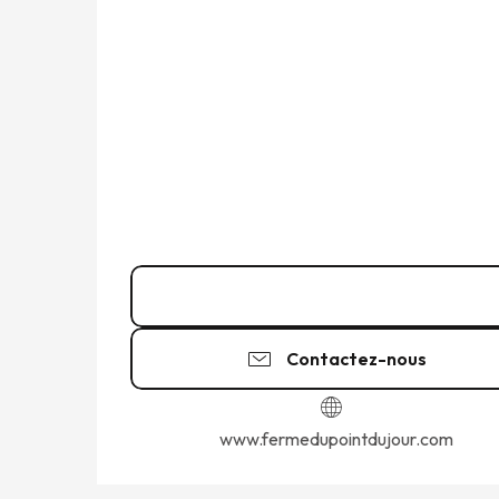
Appeler
Contactez-nous
www.fermedupointdujour.com