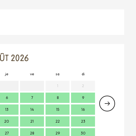
ÛT 2026
je
ve
sa
di
lu
m
1
2
6
7
8
9
7
13
14
15
16
14
1
20
21
22
23
21
2
27
28
29
30
28
2