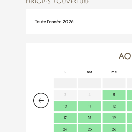
PÉRIODES D'OUVERTURE
Toute l'année 2026
AO
lu
ma
me
3
4
5
10
11
12
17
18
19
24
25
26