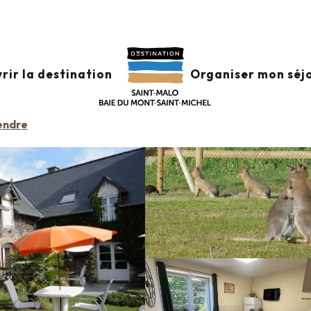
nfos +
Classement & labels
Meublés de tourisme
La Fer
rir la destination
Organiser mon séj
endre