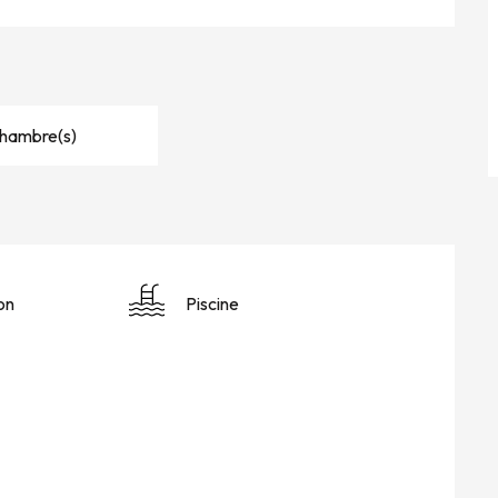
Chambre(s)
on
Piscine