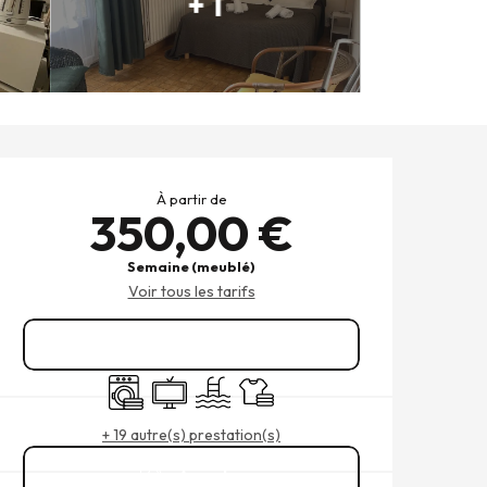
+ 1
OUVERTURE ET COORDONNÉ
À partir de
350,00 €
Semaine (meublé)
Voir tous les tarifs
Réserver
Lave linge
Télévision
Piscine
Draps et linge
+ 19 autre(s) prestation(s)
Appeler