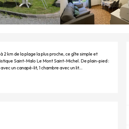
 2 km de la plage la plus proche, ce gîte simple et 
ristique Saint-Malo Le Mont Saint-Michel. De plain-pied : 
avec un canapé-lit, 1 chambre avec un lit...