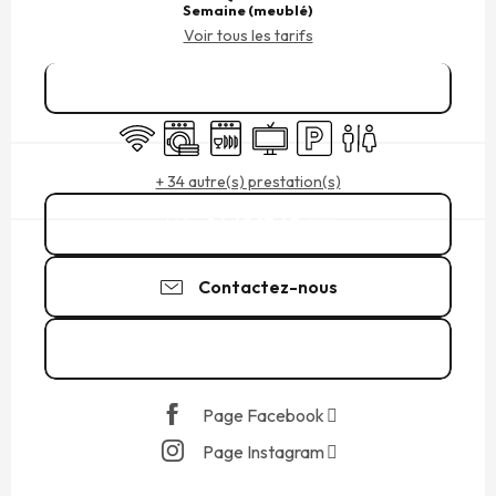
Semaine (meublé)
Voir tous les tarifs
Réserver
WiFi
Lave linge
Lave vaisselle
Télévision
Parking
Toilettes
+ 34 autre(s) prestation(s)
06 68 17 67
▒▒
Contactez-nous
Voir les sites web
Page Facebook
Page Instagram