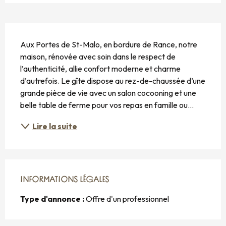
DESCRIPTION
Aux Portes de St-Malo, en bordure de Rance, notre 
maison, rénovée avec soin dans le respect de 
l’authenticité, allie confort moderne et charme 
d’autrefois. Le gîte dispose au rez-de-chaussée d’une 
grande pièce de vie avec un salon cocooning et une 
belle table de ferme pour vos repas en famille ou...
Lire la suite
INFORMATIONS LÉGALES
INFORMATIONS LÉGALES
Type d'annonce :
Offre d'un professionnel