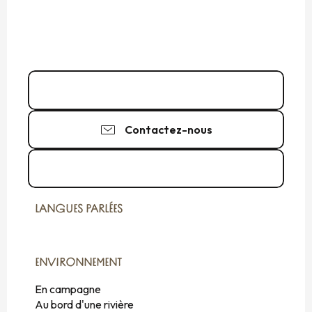
06 68 17 67
▒▒
Contactez-nous
Voir les sites web
LANGUES PARLÉES
LANGUES PARLÉES
ENVIRONNEMENT
ENVIRONNEMENT
En campagne
Au bord d'une rivière