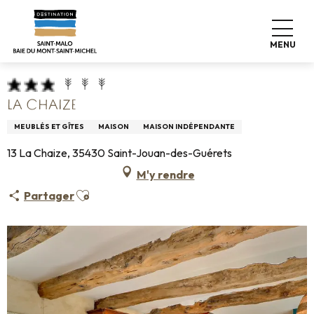
Aller
Accueil
Pro & Presse
Espace Pro
au
Hébergements Infos +
Classement & labels
contenu
Meublés de tourisme
La Chaize
MENU
principal
LA CHAIZE
MEUBLÉS ET GÎTES
MAISON
MAISON INDÉPENDANTE
13 La Chaize, 35430 Saint-Jouan-des-Guérets
M'y rendre
Ajouter aux favoris
Partager