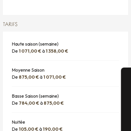
TARIFS
Haute saison (semaine)
De
1 071,00 €
à
1 358,00 €
Moyenne Saison
De
875,00 €
à
1 071,00 €
A
Basse Saison (semaine)
De
784,00 €
à
875,00 €
Sé
Nuitée
De
105,00 €
à
190,00 €