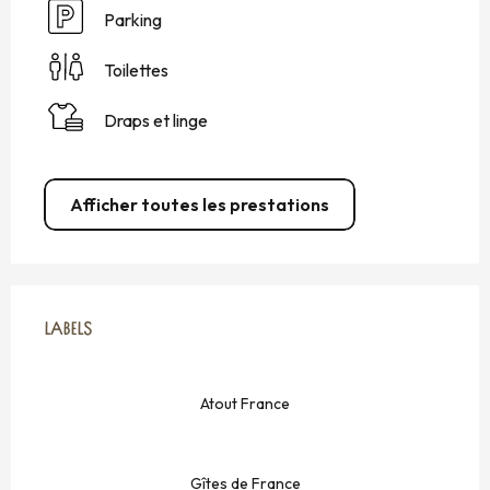
Parking
Toilettes
Draps et linge
Afficher toutes les prestations
OFFRES DE PRESTATIONS
LABELS
LABELS
Atout France
Gîtes de France