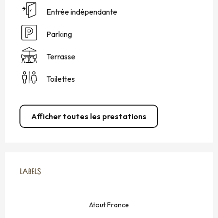
Entrée indépendante
Parking
Terrasse
Toilettes
Afficher toutes les prestations
OFFRES DE PRESTATIONS
LABELS
LABELS
Atout France