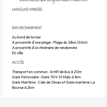
LANGUES PARLÉES
LANGUES PARLÉES
ENVIRONNEMENT
ENVIRONNEMENT
Au bord de la mer
A proximité d'une plage :
Plage du Sillon
(50m)
A proximité d'un itinéraire de randonnée
En ville
ACCÈS
ACCÈS
Transport en commun : Arrêt de bus à 20m
Gare Ferroviaire : Gare TGV St Malo à 1km
Gare Maritime : Cale de Dinan et Gare maritime La
Bourse à 2km