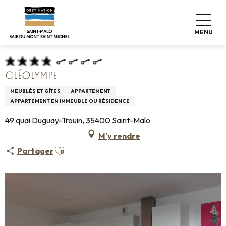
Aller
Accueil
Pro & Presse
Espace Pro
au
Hébergements Infos +
Classement & labels
contenu
Meublés de tourisme
Cléolympe
MENU
principal
CLÉOLYMPE
MEUBLÉS ET GÎTES
APPARTEMENT
APPARTEMENT EN IMMEUBLE OU RÉSIDENCE
49 quai Duguay-Trouin, 35400 Saint-Malo
M'y rendre
Ajouter aux favoris
Partager