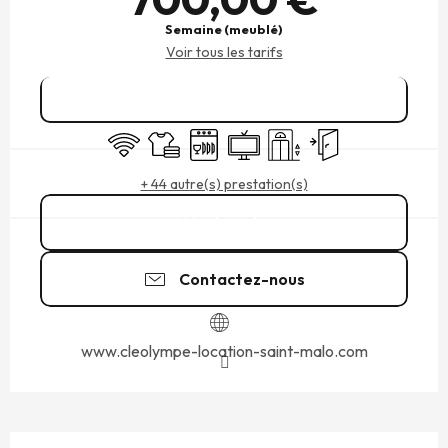
Semaine (meublé)
Voir tous les tarifs
Réserver
WiFi
Draps et linge
Lave vaisselle
Télévision
Ascenseur
Entrée indépendant
+ 44 autre(s) prestation(s)
Appeler
Contactez-nous
www.cleolympe-location-saint-malo.com