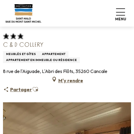
Aller
Accueil
Pro & Presse
Espace Pro
au
Hébergements Infos +
Classement & labels
contenu
Meublés de tourisme
C & D Collery
MENU
principal
C & D COLLERY
MEUBLÉS ET GÎTES
APPARTEMENT
APPARTEMENT EN IMMEUBLE OU RÉSIDENCE
8 rue de l'Aiguade, L'Abri des Flôts, 35260 Cancale
M'y rendre
Ajouter aux favoris
Partager