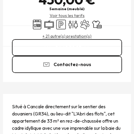
Semaine (meublé)
Voir tous les tarifs
Lave vaisselle
Télévision
Parking
Toilettes
Animaux acceptés
Draps et linge
+ 21 autre(s) prestation(s)
06 68 39 23
▒▒
Contactez-nous
DESCRIPTION
Situé à Cancale directement sur le sentier des 
douaniers (GR34), au lieu-dit "L’Abri des flots", cet 
appartement de 33 m² en rez-de-chaussée offre un 
cadre idyllique avec une vue imprenable sur la baie du 