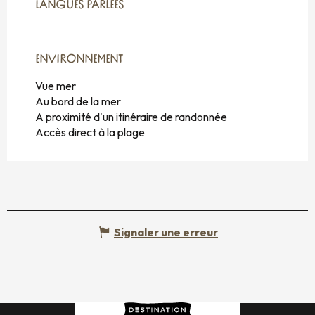
LANGUES PARLÉES
LANGUES PARLÉES
ENVIRONNEMENT
ENVIRONNEMENT
Vue mer
Au bord de la mer
A proximité d'un itinéraire de randonnée
Accès direct à la plage
Signaler une erreur