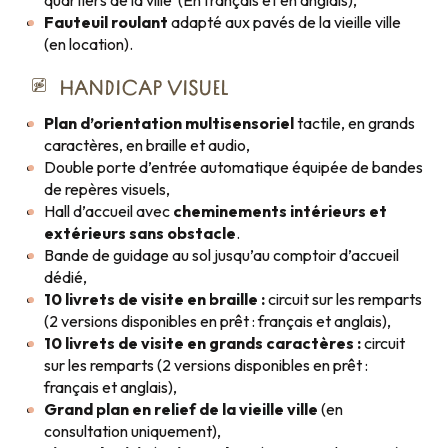
quartiers de la ville (En français et en anglais),
Fauteuil roulant
adapté aux pavés de la vieille ville
(en location).
HANDICAP VISUEL
Plan d’orientation multisensoriel
tactile, en grands
caractères, en braille et audio,
Double porte d’entrée automatique équipée de bandes
de repères visuels,
Hall d’accueil avec
cheminements intérieurs et
extérieurs sans obstacle
.
Bande de guidage au sol jusqu’au comptoir d’accueil
dédié,
10 livrets de visite en braille :
circuit sur les remparts
(2 versions disponibles en prêt : français et anglais),
10 livrets de visite en grands caractères :
circuit
sur les remparts (2 versions disponibles en prêt :
français et anglais),
Grand plan en relief de la vieille ville
(en
consultation uniquement),