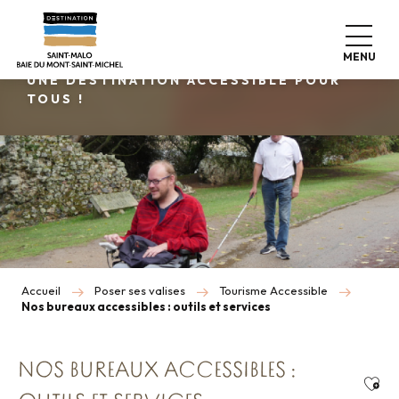
Aller
au
NOS BUREAUX ACCESSIBLES
contenu
MENU
principal
UNE DESTINATION ACCESSIBLE POUR
TOUS !
Accueil
Poser ses valises
Tourisme Accessible
Nos bureaux accessibles : outils et services
NOS BUREAUX ACCESSIBLES :
Ajou