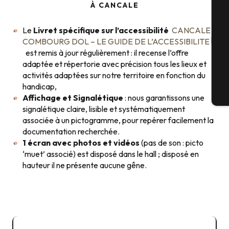
À CANCALE
Sé
Le
Livret spécifique sur l’accessibilité
CANCALE
COMBOURG DOL – LE GUIDE DE L’ACCESSIBILITE
est remis à jour régulièrement : il recense l’offre
G
adaptée et répertorie avec précision tous les lieux et
activités adaptées sur notre territoire en fonction du
handicap,
Bi
Affichage et Signalétique
: nous garantissons une
signalétique claire, lisible et systématiquement
associée à un pictogramme, pour repérer facilement la
documentation recherchée.
1 écran avec photos et vidéos
(pas de son : picto
‘muet’ associé) est disposé dans le hall ; disposé en
hauteur il ne présente aucune gêne.
Registre Public d'Accessibilité