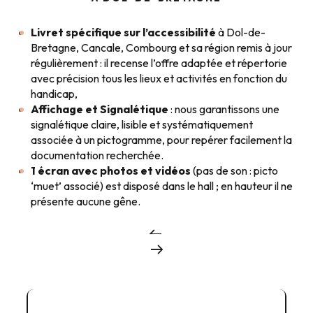
Livret spé
c
ifique sur l’accessibilité
à Dol-de-
Bretagne, Cancale, Combourg et sa région remis à jour
régulièrement : il recense l’offre adaptée et répertorie
avec précision tous les lieux et activités en fonction du
handicap,
Affichage et Signalétique
: nous garantissons une
signalétique claire, lisible et systématiquement
associée à un pictogramme, pour repérer facilement la
documentation recherchée.
1 écran avec photos et vidéos
(pas de son : picto
‘muet’ associé) est disposé dans le hall ; en hauteur il ne
présente aucune gêne.
Registre Public d'Accessibilité Dol
1MB