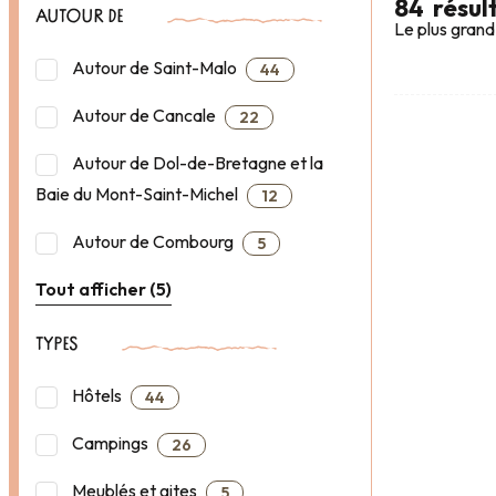
84
résul
AUTOUR DE
Le plus grand
Autour de Saint-Malo
44
Autour de Cancale
22
Autour de Dol-de-Bretagne et la
Baie du Mont-Saint-Michel
12
Autour de Combourg
5
Tout afficher (5)
TYPES
Hôtels
44
Campings
26
Meublés et gites
5