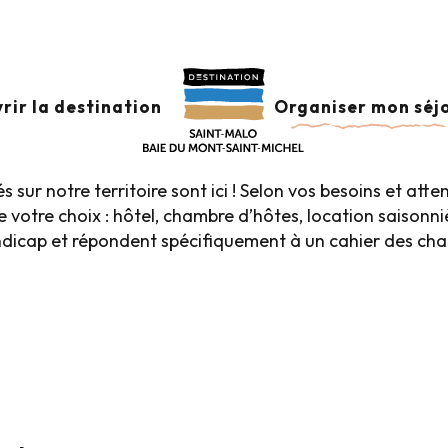
bergements accessibles
ACCESSIBLES
Ajouter au
rir la destination
Organiser mon séj
sur notre territoire sont ici ! Selon vos besoins et atte
e votre choix : hôtel, chambre d’hôtes, location saisonn
cap et répondent spécifiquement à un cahier des charg