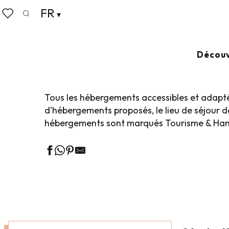
Aller
FR
Accueil
Poser ses valises
Tourisme Accessible
Hé
au
Recherche
Voir les favoris
contenu
principal
HÉBERGEMENTS 
Découv
Tous les hébergements accessibles et adaptés 
d’hébergements proposés, le lieu de séjour d
hébergements sont marqués Tourisme & Handi