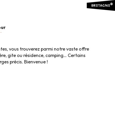
x favoris
our
ntes, vous trouverez parmi notre vaste offre
ière, gite ou résidence, camping… Certains
es précis. Bienvenue !