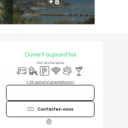
+ 8
OUVERTURE ET COORDONNÉ
Ouvert aujourd'hui
Voir les horaires
Accueil camping car
Jeux pour enfants / Espace jeux
Parking
WiFi
Animaux acceptés
Bar / Buvette
+ 24 autre(s) prestation(s)
02 99 89 63
▒▒
Contactez-nous