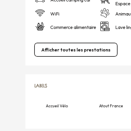
Espace 
WiFi
Animau
Commerce alimentaire
Lave li
Afficher toutes les prestations
OFFRES DE PRESTATION
LABELS
LABELS
Accueil Vélo
Atout France