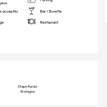
jeux
x acceptés
Bar / Buvette
nge
Restaurant
S
Etape Rando
Bretagne