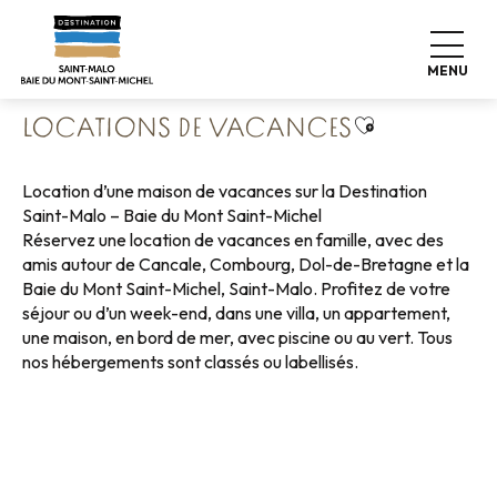
Aller
Accueil
Poser ses valises
Où dormir
au
Locations de vacances
contenu
MENU
principal
Ajouter aux f
LOCATIONS DE VACANCES
Location d’une maison de vacances sur la Destination
Saint-Malo – Baie du Mont Saint-Michel
Réservez une location de vacances en famille, avec des
amis autour de Cancale, Combourg, Dol-de-Bretagne et la
Baie du Mont Saint-Michel, Saint-Malo. Profitez de votre
séjour ou d’un week-end, dans une villa, un appartement,
une maison, en bord de mer, avec piscine ou au vert. Tous
nos hébergements sont classés ou labellisés.
Locations de vacances bord de mer