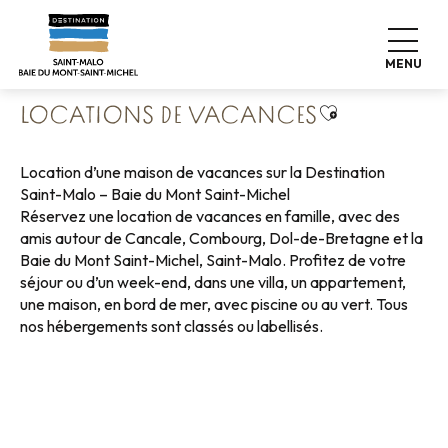
Aller
Accueil
Poser ses valises
Où dormir
au
Locations de vacances
contenu
MENU
principal
Ajouter aux f
LOCATIONS DE VACANCES
Location d’une maison de vacances sur la Destination
Saint-Malo – Baie du Mont Saint-Michel
Réservez une location de vacances en famille, avec des
amis autour de Cancale, Combourg, Dol-de-Bretagne et la
Baie du Mont Saint-Michel, Saint-Malo. Profitez de votre
séjour ou d’un week-end, dans une villa, un appartement,
une maison, en bord de mer, avec piscine ou au vert. Tous
nos hébergements sont classés ou labellisés.
Locations de vacances bord de mer