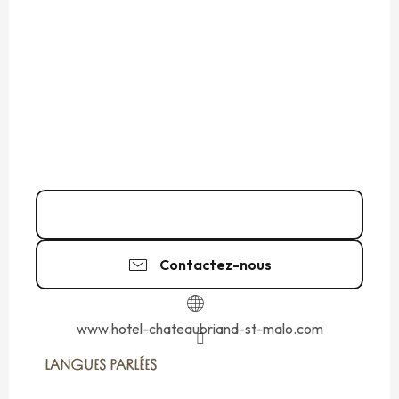
02 99 56 66
▒▒
Contactez-nous
www.hotel-chateaubriand-st-malo.com
LANGUES PARLÉES
LANGUES PARLÉES