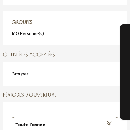
GROUPES
GROUPES
160 Personne(s)
A
CLIENTÈLES ACCEPTÉES
Sé
Groupes
G
PÉRIODES D'OUVERTURE
Bi
Toute l'année