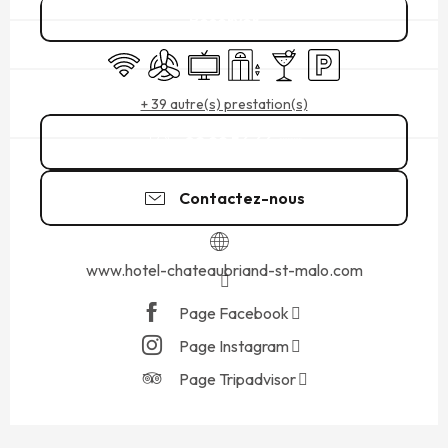
Réserver
WiFi
Air conditionné
Télévision
Ascenseur
Bar / Buvette
Parking
+ 39 autre(s) prestation(s)
02 99 56 66
▒▒
Contactez-nous
www.hotel-chateaubriand-st-malo.com
Page Facebook
Page Instagram
Page Tripadvisor