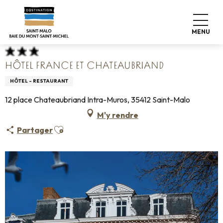
Aller
Accueil
Poser ses valises
Où dormir
Hôtels
au
Hôtel France et Chateaubriand
contenu
MENU
principal
HÔTEL FRANCE ET CHATEAUBRIAND
HÔTEL - RESTAURANT
12 place Chateaubriand Intra-Muros, 35412 Saint-Malo
M'y rendre
Ajouter aux favoris
Partager