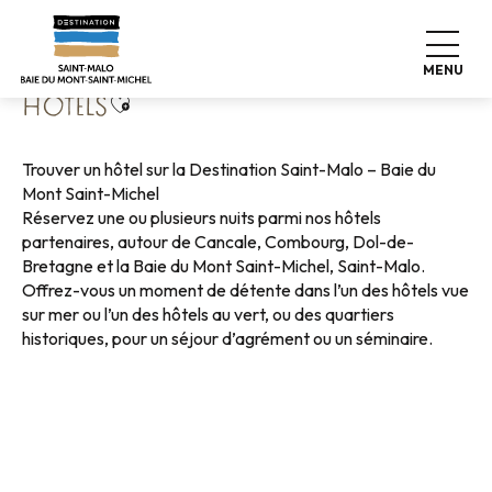
Aller
Accueil
Poser ses valises
Où dormir
Hôtels
au
contenu
MENU
principal
Ajouter aux favoris
HÔTELS
Trouver un hôtel sur la Destination Saint-Malo – Baie du
Mont Saint-Michel
Réservez une ou plusieurs nuits parmi nos hôtels
partenaires, autour de Cancale, Combourg, Dol-de-
Bretagne et la Baie du Mont Saint-Michel, Saint-Malo.
Offrez-vous un moment de détente dans l’un des hôtels vue
sur mer ou l’un des hôtels au vert, ou des quartiers
historiques, pour un séjour d’agrément ou un séminaire.
Hôtels Bord de mer
Hôtels au vert
Hôtels quartier historique