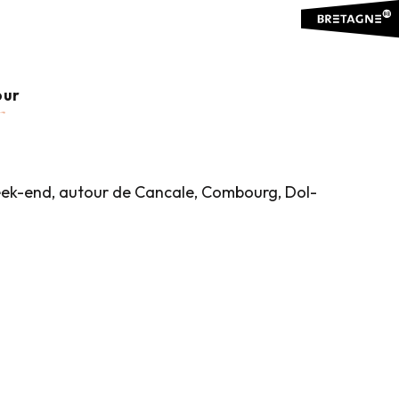
our
 week-end, autour de Cancale, Combourg, Dol-