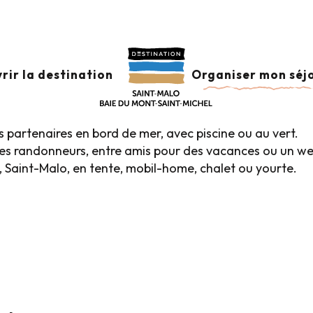
Campings – au vert
 VERT
Ajouter aux favoris
rir la destination
Organiser mon séj
s partenaires en bord de mer, avec piscine ou au vert.
s, les randonneurs, entre amis pour des vacances ou un
 Saint-Malo, en tente, mobil-home, chalet ou yourte.