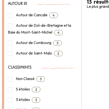
13
résult
AUTOUR DE
Le plus grand
Autour de Cancale
4
Autour de Dol-de-Bretagne et la
Baie du Mont-Saint-Michel
4
Autour de Combourg
3
Autour de Saint-Malo
2
CLASSEMENTS
Non Classé
3
5 étoiles
2
3 étoiles
3