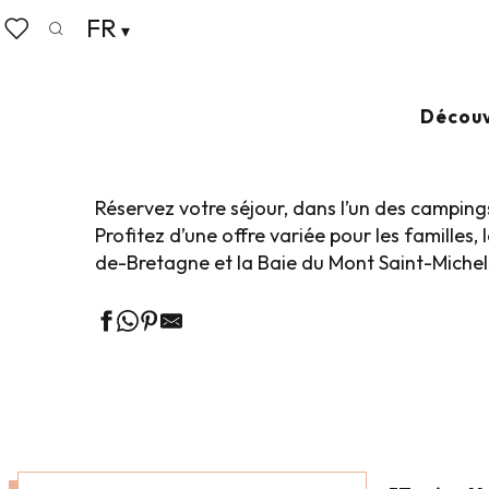
Aller
FR
Accueil
Poser ses valises
Où dormir
Campings
au
Recherche
Voir les favoris
contenu
principal
CAMPINGS – AU
Découv
Réservez votre séjour, dans l’un des camping
Profitez d’une offre variée pour les famille
de-Bretagne et la Baie du Mont Saint-Michel,