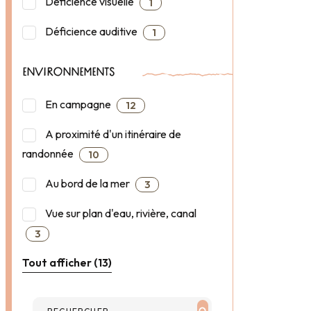
Déficience visuelle
1
Déficience auditive
1
ENVIRONNEMENTS
En campagne
12
A proximité d'un itinéraire de
randonnée
10
Au bord de la mer
3
Vue sur plan d'eau, rivière, canal
3
Tout afficher (13)