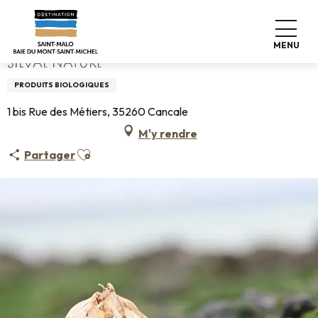
Aller
Accueil
Silvaé Nature
au
contenu
MENU
principal
SILVAÉ NATURE
PRODUITS BIOLOGIQUES
1 bis Rue des Métiers, 35260 Cancale
M'y rendre
Ajouter aux favoris
Partager