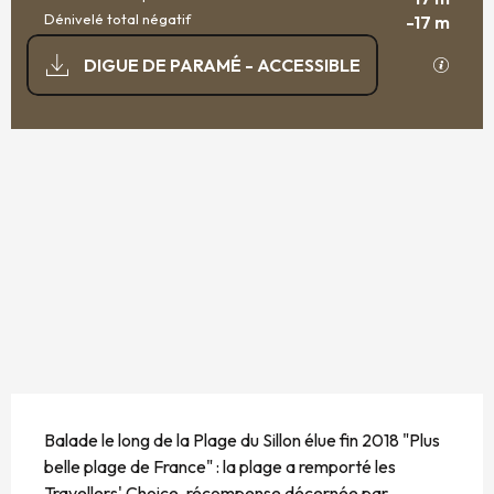
Dénivelé total négatif
-17 m
DOCUMENTATION
SECTI
DIGUE DE PARAMÉ - ACCESSIBLE
17 M DE DÉNIVELÉ
DÉNIVELÉ
DESCRIPTION
Balade le long de la Plage du Sillon élue fin 2018 "Plus 
belle plage de France" : la plage a remporté les 
Travellers' Choice, récompense décernée par 