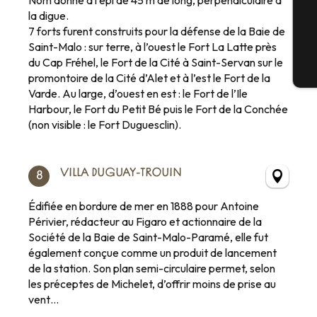
Nom donné à l’épi de 45 m de long, perpendiculaire à
G
la digue.
7 forts furent construits pour la défense de la Baie de
Saint-Malo : sur terre, à l’ouest le Fort La Latte près
du Cap Fréhel, le Fort de la Cité à Saint-Servan sur le
Bi
promontoire de la Cité d’Alet et à l’est le Fort de la
Varde. Au large, d’ouest en est : le Fort de l’Ile
Harbour, le Fort du Petit Bé puis le Fort de la Conchée
(non visible : le Fort Duguesclin).
VILLA DUGUAY-TROUIN
8
Édifiée en bordure de mer en 1888 pour Antoine
Périvier, rédacteur au Figaro et actionnaire de la
Société de la Baie de Saint-Malo-Paramé, elle fut
également conçue comme un produit de lancement
de la station. Son plan semi-circulaire permet, selon
les préceptes de Michelet, d’offrir moins de prise au
vent…