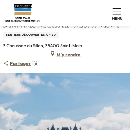
Aller
Accueil
Saint-Malo accessible : Digue de Paramé
au
contenu
MENU
principal
SAINT-MALO ACCESSIBLE : DIGUE DE PARAMÉ
SENTIERS DÉCOUVERTES À PIED
3 Chaussée du Sillon, 35400 Saint-Malo
M'y rendre
Ajouter aux favoris
Partager