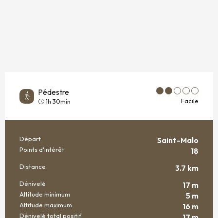
Pédestre
Facile
1h 30min
Départ
Saint-Malo
INFORMATIONS PRATIQUES
Points d'intérêt
18
Distance
3.7 km
Dénivelé
17 m
Altitude minimum
5 m
Altitude maximum
16 m
Dénivelé total positif
17 m