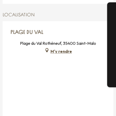
LOCALISATION
A
PLAGE DU VAL
Sé
Plage du Val Rothéneuf, 35400 Saint-Malo
M'y rendre
G
Bi