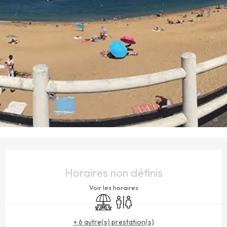
OUVERTURE ET COORDONNÉES
Horaires non définis
Voir les horaires
Aire de pique nique
Toilettes
+ 6 autre(s) prestation(s)