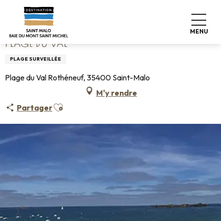
Aller
Accueil
Plage du Val
au
contenu
MENU
principal
PLAGE DU VAL
PLAGE SURVEILLÉE
Plage du Val Rothéneuf, 35400 Saint-Malo
M'y rendre
Ajouter aux favoris
Partager