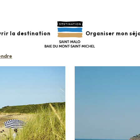
IN
rir la destination
Organiser mon séj
endre