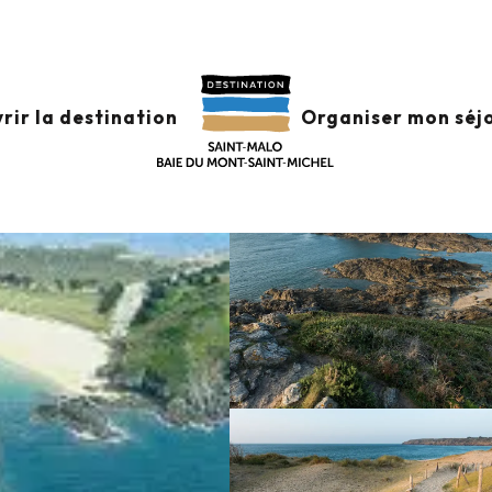
LE BESNARD
rir la destination
Organiser mon séj