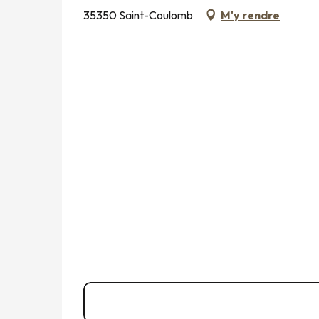
35350 Saint-Coulomb
M'y rendre
0 825 135 2
▒▒