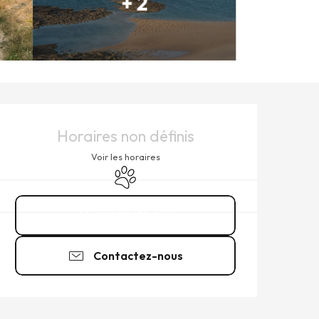
+ 2
OUVERTURE ET COORDONNÉ
Horaires non définis
Voir les horaires
Animaux acceptés
0 825 135 2
▒▒
Contactez-nous