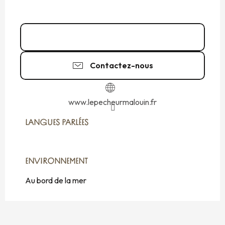
06 31 72 85
▒▒
Contactez-nous
www.lepecheurmalouin.fr
LANGUES PARLÉES
LANGUES PARLÉES
ENVIRONNEMENT
ENVIRONNEMENT
Au bord de la mer