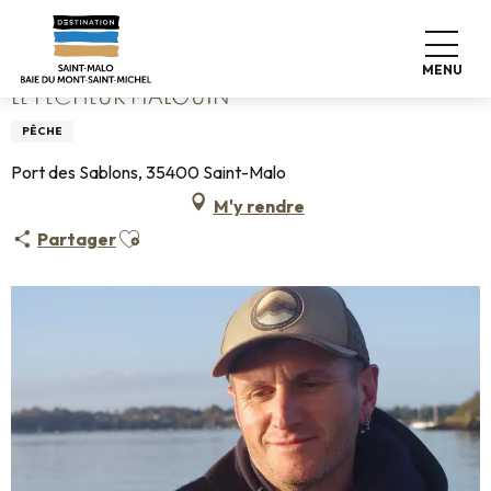
Aller
Accueil
Le Pêcheur Malouin
au
contenu
MENU
principal
LE PÊCHEUR MALOUIN
PÊCHE
Port des Sablons, 35400 Saint-Malo
M'y rendre
Ajouter aux favoris
Partager