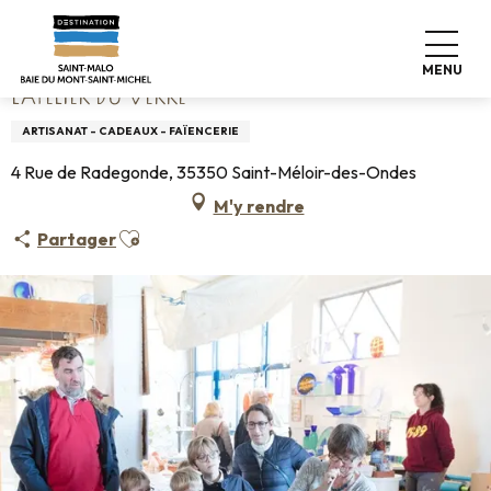
Aller
Accueil
L'Atelier du Verre
au
contenu
MENU
principal
L'ATELIER DU VERRE
ARTISANAT - CADEAUX - FAÏENCERIE
4 Rue de Radegonde, 35350 Saint-Méloir-des-Ondes
M'y rendre
Ajouter aux favoris
Partager