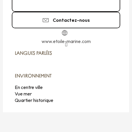
02 99 40 40
▒▒
Contactez-nous
www.etoile-marine.com
LANGUES PARLÉES
LANGUES PARLÉES
ENVIRONNEMENT
ENVIRONNEMENT
En centre ville
Vue mer
Quartier historique