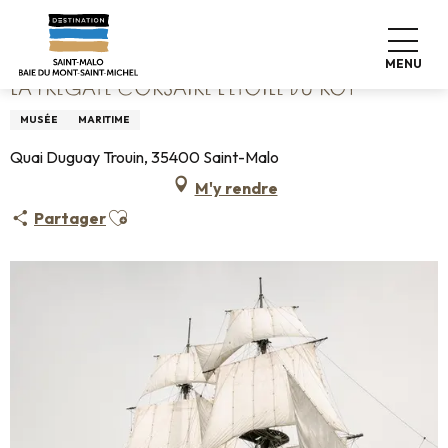
Aller
Accueil
La Frégate Corsaire l'Etoile du Roy
au
contenu
MENU
principal
LA FRÉGATE CORSAIRE L'ETOILE DU ROY
MUSÉE
MARITIME
Quai Duguay Trouin, 35400 Saint-Malo
M'y rendre
Ajouter aux favoris
Partager