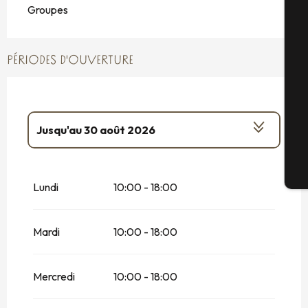
A
Groupes
PÉRIODES D'OUVERTURE
Sé
G
Jusqu'au
30 août 2026
Du
1 janvier 2026
au
4 janvier 2026
Bi
Lundi
10:00 - 18:00
Du
7 février 2026
au
15 février 2026
Mardi
10:00 - 18:00
Du
16 février 2026
au
1 mars 2026
Du
4 avril 2026
au
3 mai 2026
Mercredi
10:00 - 18:00
Du
4 juillet 2026
au
13 juillet 2026