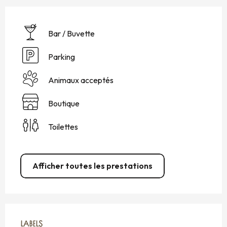
Bar / Buvette
Parking
Animaux acceptés
Boutique
Toilettes
Afficher toutes les prestations
OFFRES DE PRESTATIONS
LABELS
LABELS