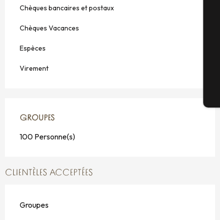
Chèques bancaires et postaux
Sé
Chèques Vacances
Espèces
G
Virement
Bi
GROUPES
GROUPES
100 Personne(s)
CLIENTÈLES ACCEPTÉES
Groupes