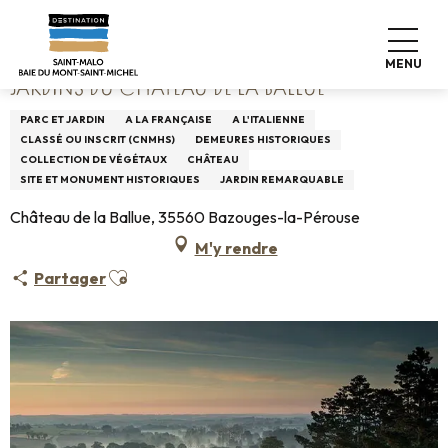
Aller
Accueil
Jardins du Château de la Ballue
au
contenu
MENU
principal
JARDINS DU CHÂTEAU DE LA BALLUE
PARC ET JARDIN
A LA FRANÇAISE
A L'ITALIENNE
CLASSÉ OU INSCRIT (CNMHS)
DEMEURES HISTORIQUES
COLLECTION DE VÉGÉTAUX
CHÂTEAU
SITE ET MONUMENT HISTORIQUES
JARDIN REMARQUABLE
Château de la Ballue, 35560 Bazouges-la-Pérouse
M'y rendre
Ajouter aux favoris
Partager