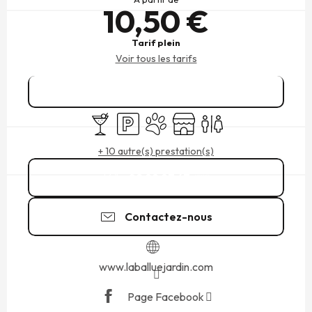
10,50 €
Tarif plein
Voir tous les tarifs
Réserver
Bar / Buvette
Parking
Animaux acceptés
Boutique
Toilettes
+ 10 autre(s) prestation(s)
02 99 97 47
▒▒
Contactez-nous
www.laballuejardin.com
Page Facebook