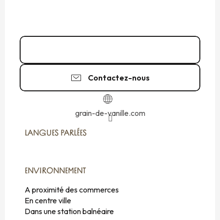
02 23 15 12
▒▒
Contactez-nous
grain-de-vanille.com
LANGUES PARLÉES
LANGUES PARLÉES
ENVIRONNEMENT
ENVIRONNEMENT
A proximité des commerces
En centre ville
Dans une station balnéaire