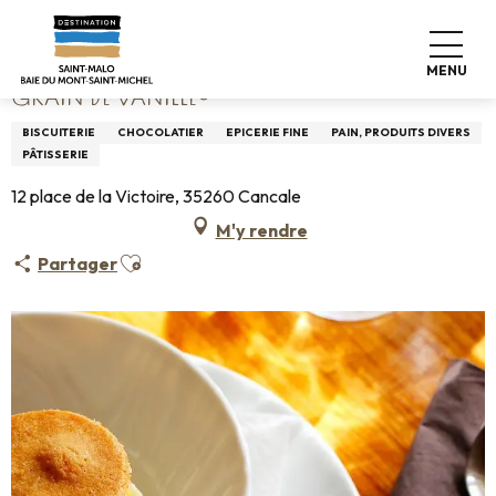
Aller
Accueil
Grain de Vanille®
au
contenu
MENU
principal
GRAIN DE VANILLE®
BISCUITERIE
CHOCOLATIER
EPICERIE FINE
PAIN, PRODUITS DIVERS
PÂTISSERIE
12 place de la Victoire, 35260 Cancale
M'y rendre
Ajouter aux favoris
Partager