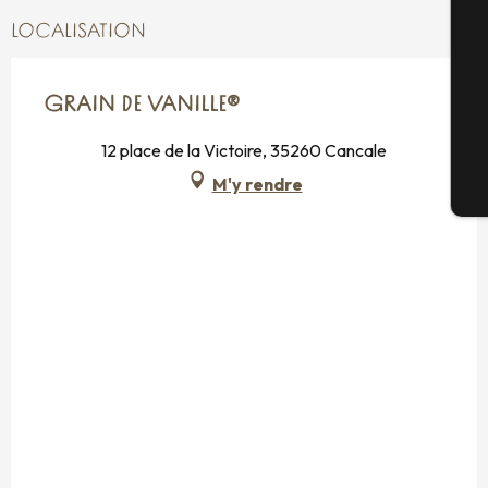
Sé
LOCALISATION
G
GRAIN DE VANILLE®
12 place de la Victoire, 35260 Cancale
M'y rendre
Bi