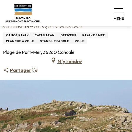
Aller
Accueil
Centre Nautique Cancale
au
contenu
MENU
principal
CENTRE NAUTIQUE CANCALE
CANOË KAYAK
CATAMARAN
DÉRIVEUR
KAYAK DE MER
PLANCHE À VOILE
STAND UP PADDLE
VOILE
Plage de Port-Mer, 35260 Cancale
M'y rendre
Ajouter aux favoris
Partager