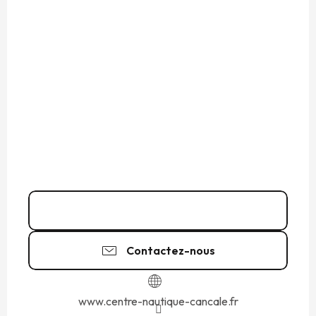
02 99 89 90
▒▒
Contactez-nous
www.centre-nautique-cancale.fr