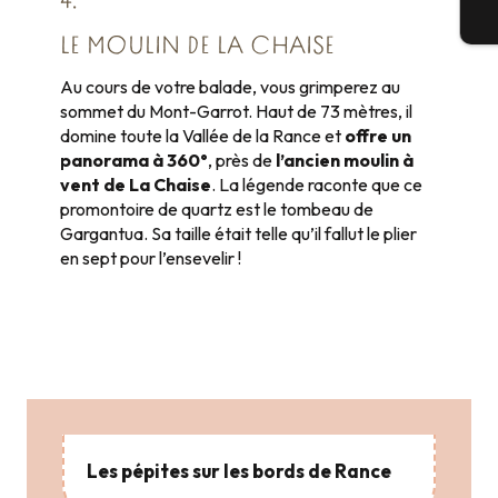
4.
Bi
LE MOULIN DE LA CHAISE
Au cours de votre balade, vous grimperez au
sommet du Mont-Garrot. Haut de 73 mètres, il
domine toute la Vallée de la Rance et
offre un
panorama à 360°
, près de
l’ancien moulin à
vent de La Chaise
. La légende raconte que ce
promontoire de quartz est le tombeau de
Gargantua. Sa taille était telle qu’il fallut le plier
en sept pour l’ensevelir !
Les pépites sur les bords de Rance