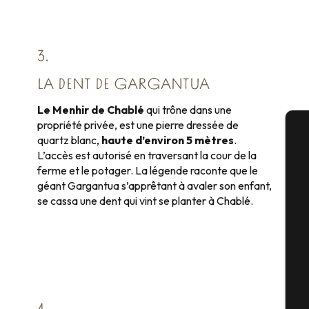
3.
LA DENT DE GARGANTUA
Le Menhir de Chablé
qui trône dans une
propriété privée, est une pierre dressée de
quartz blanc,
haute d’environ 5 mètres
.
A
L’accès est autorisé en traversant la cour de la
ferme et le potager. La légende raconte que le
géant Gargantua s’apprêtant à avaler son enfant,
se cassa une dent qui vint se planter à Chablé.
Sé
G