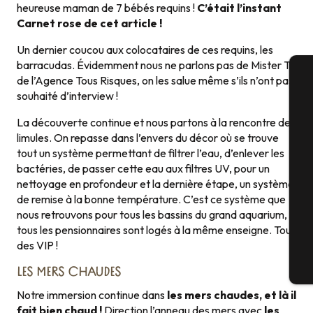
heureuse maman de 7 bébés requins !
C’était l’instant
Carnet rose de cet article !
Un dernier coucou aux colocataires de ces requins, les
barracudas. Évidemment nous ne parlons pas de Mister T
de l’Agence Tous Risques, on les salue même s’ils n’ont pas
souhaité d’interview !
A
La découverte continue et nous partons à la rencontre des
limules. On repasse dans l’envers du décor où se trouve
tout un système permettant de filtrer l’eau, d’enlever les
Sé
bactéries, de passer cette eau aux filtres UV, pour un
nettoyage en profondeur et la dernière étape, un système
de remise à la bonne température. C’est ce système que
G
nous retrouvons pour tous les bassins du grand aquarium,
tous les pensionnaires sont logés à la même enseigne. Tous
des VIP !
Bi
LES MERS CHAUDES
Notre immersion continue dans
les mers chaudes, et là il
fait bien chaud !
Direction l’anneau des mers avec
les