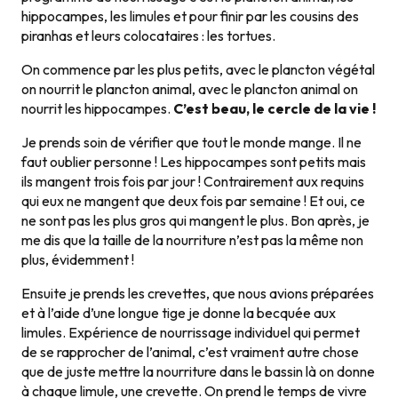
hippocampes, les limules et pour finir par les cousins des
piranhas et leurs colocataires : les tortues.
On commence par les plus petits, avec le plancton végétal
on nourrit le plancton animal, avec le plancton animal on
nourrit les hippocampes.
C’est beau, le cercle de la vie !
Je prends soin de vérifier que tout le monde mange. Il ne
faut oublier personne ! Les hippocampes sont petits mais
ils mangent trois fois par jour ! Contrairement aux requins
qui eux ne mangent que deux fois par semaine ! Et oui, ce
ne sont pas les plus gros qui mangent le plus. Bon après, je
me dis que la taille de la nourriture n’est pas la même non
plus, évidemment !
Ensuite je prends les crevettes, que nous avions préparées
et à l’aide d’une longue tige je donne la becquée aux
limules. Expérience de nourrissage individuel qui permet
de se rapprocher de l’animal, c’est vraiment autre chose
que de juste mettre la nourriture dans le bassin là on donne
à chaque limule, une crevette. On prend le temps de vivre