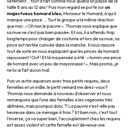
vêtement… tout à fait comme nous quand on passe de la
taille 8 ans au 12 ans ! Puis mon regard se porte sur
un
majestueux homard bleu,
Monsieur le Homard, à qui il
manque une pince … Tout le groupe a la même réaction
que moi : « Oh non le pauvre ». Thomas nous explique que
sa mue ne s’est pas bien passée. Et oui, il a attendu trop
longtemps pour changer de costume et lors de sa mue, sa
pince est restée coincée dans la manche. Il nous rassure
tout de suite en nous expliquant que les pinces de homard
repoussent ! Ouf ! Et là ma pensée a été : « humm une pince
de homard avec un peu de mayonnaise ! ». Mais promis, je
ne lui ai fait aucun mal.
Puis un autre aquarium avec trois petits requins, deux
femelles et un mâle, le petit veinard me direz-vous !!
Thomas nous demande à nouveau d’observer et nous
remarquons que l’une des femelles a les nageoires très
abîmées, mais pourquoi donc ?! La pauvre n’est-elle pas
heureuse dans ce ménage à trois ? Et bien non, c’est tout
l’inverse, ça va super bien, l’accouplement chez les requins
est assez violent et cette femelle est devenue une