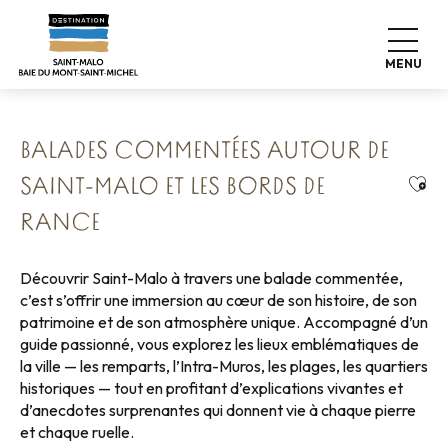
Aller
Accueil
Nos 8 trésors préservés
au
Saint Malo Le Bijou Corsaire
contenu
Balades commentées autour de Saint-Malo et les bords de
MENU
Rance
principal
BALADES COMMENTÉES AUTOUR DE
Ajou
SAINT-MALO ET LES BORDS DE
RANCE
Découvrir Saint-Malo à travers une balade commentée,
c’est s’offrir une immersion au cœur de son histoire, de son
patrimoine et de son atmosphère unique. Accompagné d’un
guide passionné, vous explorez les lieux emblématiques de
la ville — les remparts, l’Intra-Muros, les plages, les quartiers
historiques — tout en profitant d’explications vivantes et
d’anecdotes surprenantes qui donnent vie à chaque pierre
et chaque ruelle.