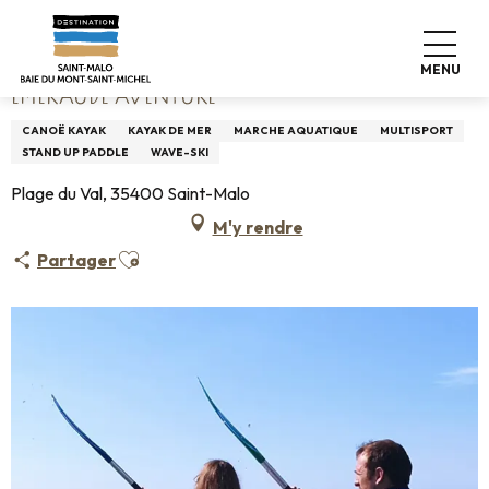
Aller
Accueil
Emeraude Aventure
au
contenu
MENU
principal
EMERAUDE AVENTURE
CANOË KAYAK
KAYAK DE MER
MARCHE AQUATIQUE
MULTISPORT
STAND UP PADDLE
WAVE-SKI
Plage du Val, 35400 Saint-Malo
M'y rendre
Ajouter aux favoris
Partager