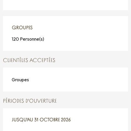
GROUPES
GROUPES
120 Personne(s)
CLIENTÈLES ACCEPTÉES
Groupes
PÉRIODES D'OUVERTURE
DU
JUSQU'AU
1 AVRIL 2026
31 OCTOBRE 2026
AU
31 OCTOBRE 2026