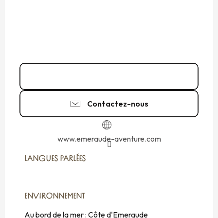
06 80 04 39
▒▒
Contactez-nous
www.emeraude-aventure.com
LANGUES PARLÉES
LANGUES PARLÉES
ENVIRONNEMENT
ENVIRONNEMENT
Au bord de la mer :
Côte d'Emeraude