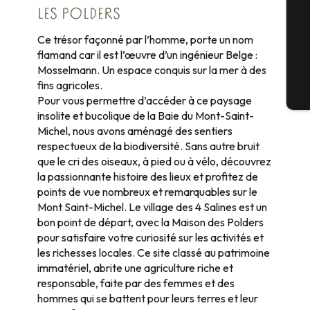
LES POLDERS
Ce trésor façonné par l’homme, porte un nom
G
flamand car il est l’œuvre d’un ingénieur Belge :
Mosselmann. Un espace conquis sur la mer à des
fins agricoles.
Bi
Pour vous permettre d’accéder à ce paysage
insolite et bucolique de la Baie du Mont-Saint-
Michel, nous avons aménagé des sentiers
respectueux de la biodiversité. Sans autre bruit
que le cri des oiseaux, à pied ou à vélo, découvrez
la passionnante histoire des lieux et profitez de
points de vue nombreux et remarquables sur le
Mont Saint-Michel. Le village des 4 Salines est un
bon point de départ, avec la Maison des Polders
pour satisfaire votre curiosité sur les activités et
les richesses locales. Ce site classé au patrimoine
immatériel, abrite une agriculture riche et
responsable, faite par des femmes et des
hommes qui se battent pour leurs terres et leur