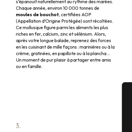
s’épanouit naturellement au rythme des marées.
Chaque année, environ 10 000 tonnes de
moules de bouchot
, certifiées AOP
(Appellation d’Origine Protégée) sont récoltées.
Ce mollusque figure parmi les aliments les plus
riches en fer, calcium, zinc et sélénium. Alors,
après votre longue balade, reprenez des forces
en les cuisinant de mille façons : marinières ou à la
crème, gratinées, en papillote ou à la plancha…
Un moment de pur plaisir à partager entre amis
ou en famille.
A
Sé
3.