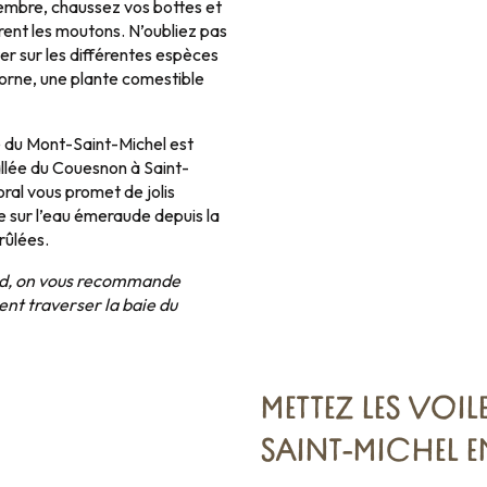
embre, chaussez vos bottes et
rent les moutons. N’oubliez pas
ter sur les différentes espèces
icorne, une plante comestible
e du Mont-Saint-Michel est
allée du Couesnon à Saint-
oral vous promet de jolis
 sur l’eau émeraude depuis la
rûlées.
pied, on vous recommande
ent traverser la baie du
METTEZ LES VOIL
SAINT-MICHEL E