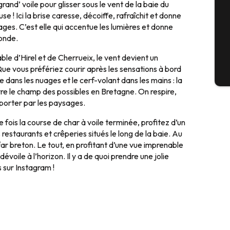
rand’ voile pour glisser sous le vent de la baie du
e ! Ici la brise caresse, décoiffe, rafraîchit et donne
ges. C’est elle qui accentue les lumières et donne
G
onde.
le d’Hirel et de Cherrueix, le vent devient un
e vous préfériez courir après les sensations à bord
Bil
te dans les nuages et le cerf-volant dans les mains : la
re le champ des possibles en Bretagne. On respire,
 porter par les paysages.
ne fois la course de char à voile terminée, profitez d’un
restaurants et crêperies situés le long de la baie. Au
ar breton. Le tout, en profitant d’une vue imprenable
évoile à l’horizon. Il y a de quoi prendre une jolie
 sur Instagram !