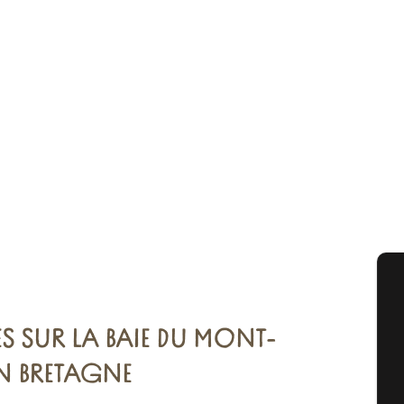
A
ES SUR LA BAIE DU MONT-
N BRETAGNE
Sém