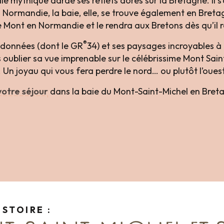
ie mythique darde ses reflets dorés sur la Bretagne. Il 
en Normandie, la baie, elle, se trouve également en Bret
e Mont en Normandie et le rendra aux Bretons dès qu’il re
®
andonnées (dont le GR
34) et ses paysages incroyables à
 oublier sa vue imprenable sur le célébrissime Mont Sain
Un joyau qui vous fera perdre le nord… ou plutôt l’ouest
votre séjour
dans la baie du Mont-Saint-Michel en Bret
is
ISTOIRE :