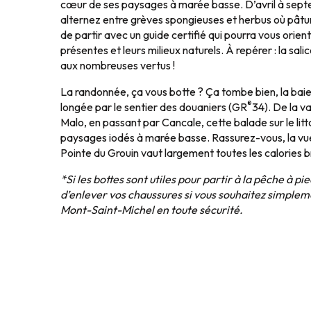
cœur de ses paysages à marée basse. D’avril à sept
alternez entre grèves spongieuses et herbus où pâtu
de partir avec un guide certifié qui pourra vous orien
présentes et leurs milieux naturels. À repérer : la sal
aux nombreuses vertus !
La randonnée, ça vous botte ? Ça tombe bien, la bai
®
longée par le sentier des douaniers (GR
34). De la v
Malo, en passant par Cancale, cette balade sur le litt
paysages iodés à marée basse. Rassurez-vous, la vue
Pointe du Grouin vaut largement toutes les calories b
*Si les bottes sont utiles pour partir à la pêche à 
d’enlever vos chaussures si vous souhaitez simplem
Mont-Saint-Michel en toute sécurité.