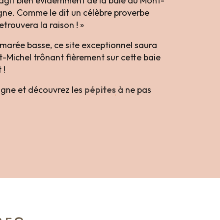
s’agit bien évidemment de la baie du Mont-
agne. Comme le dit un célèbre proverbe
trouvera la raison ! »
 marée basse, ce site exceptionnel saura
t-Michel trônant fièrement sur cette baie
 !
agne et découvrez les
pépites
à ne pas