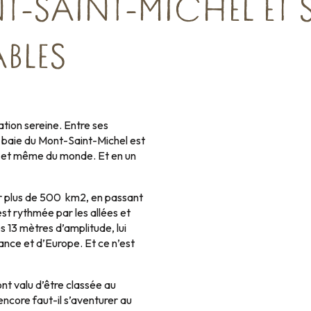
T-SAINT-MICHEL ET 
BLES
ration sereine. Entre ses
 baie du Mont-Saint-Michel est
, et même du monde. Et en un
ur plus de 500 km2, en passant
st rythmée par les allées et
s 13 mètres d’amplitude, lui
rance et d’Europe. Et ce n’est
nt valu d’être classée au
ncore faut-il s’aventurer au