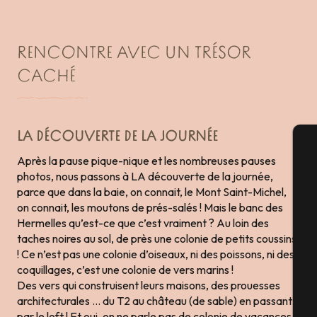
RENCONTRE AVEC UN TRÉSOR
CACHÉ
LA DÉCOUVERTE DE LA JOURNÉE
Après la pause pique-nique et les nombreuses pauses
A
photos, nous passons à LA découverte de la journée,
parce que dans la baie, on connait, le Mont Saint-Michel,
on connait, les moutons de prés-salés ! Mais le banc des
Hermelles qu’est-ce que c’est vraiment ? Au loin des
Sé
taches noires au sol, de près une colonie de petits coussins
! Ce n’est pas une colonie d’oiseaux, ni des poissons, ni des
coquillages, c’est une colonie de vers marins !
G
Des vers qui construisent leurs maisons, des prouesses
architecturales … du T2 au château (de sable) en passant
par le loft ! Et oui, on ne parle pas de colonie de vacances