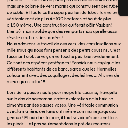
mais une colonie de vers marins qui construisent des tubes
Bi
de sable. Et toute cette superposition de tubes forme un
véritable récif de plus de 100 hectares et haut de plus
d’1,50 mètre. Une construction qui ferait pâlir Vauban !
Bien sûr moins solide que des remparts mais qui elle aussi
résiste aux flots des marées !
Nous admirons le travail de ces vers, des constructions aux
mille trous qui nous font penser à des petits coussins. C’est
fascinant à observer, on ne touche pas, bien évidemment.
Ce sont des espèces protégées ! Yannick nous explique les
différents habitants de ce banc, parce que les Hermelles
cohabitent avec des coquillages, des huîtres … Ah, rien de
mieux qu’un coloc’ !!
Lors de la pause sieste pour ma petite cousine, tranquille
sur le dos de sa maman, notre exploration de la baie se
pimente par des pauses vases. Une véritable communion
avec la matière, certains ont même communié jusqu’aux
genoux ! Et oui dans la baie, il faut savoir où nous mettons
les pieds … et pas seulement dans le pré des moutons.