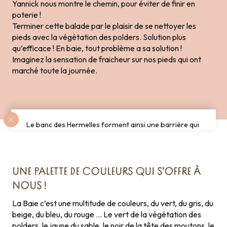
Yannick nous montre le chemin, pour éviter de finir en
poterie !
Terminer cette balade par le plaisir de se nettoyer les
pieds avec la végétation des polders. Solution plus
qu’efficace ! En baie, tout problème a sa solution !
Imaginez la sensation de fraicheur sur nos pieds qui ont
marché toute la journée.
Le banc des Hermelles forment ainsi une barrière qui
permet à toute une faune de s’y cacher sur
plus de
100 hectares
UNE PALETTE DE COULEURS QUI S’OFFRE À
NOUS !
La Baie c’est une multitude de couleurs, du vert, du gris, du
beige, du bleu, du rouge … Le vert de la végétation des
polders, le jaune du sable, le noir de la tête des moutons, le