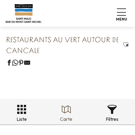
Aller
Accueil
Nos 8 trésors préservés
au
Cancale & Les Perles de la Côte
contenu
Restaurants au vert autour de Cancale
MENU
principal
RESTAURANTS AU VERT AUTOUR DE
Ajou
CANCALE
Liste
Carte
Filtres