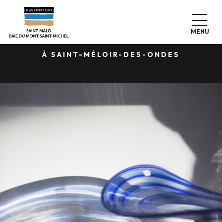
Aller
ON A TESTÉ POUR VOUS ...
au
contenu
MENU
L'ATELIER DU VERRE
principal
À SAINT-MÉLOIR-DES-ONDES