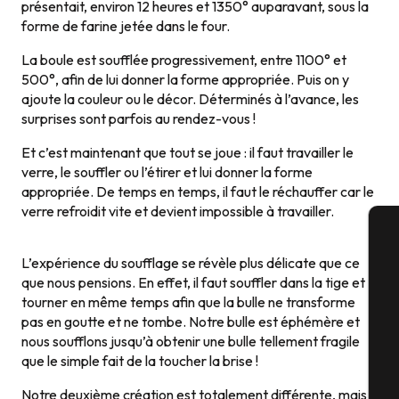
présentait, environ 12 heures et 1350° auparavant, sous la
forme de farine jetée dans le four.
La boule est soufflée progressivement, entre 1100° et
500°, afin de lui donner la forme appropriée. Puis on y
ajoute la couleur ou le décor. Déterminés à l’avance, les
surprises sont parfois au rendez-vous !
Et c’est maintenant que tout se joue : il faut travailler le
verre, le souffler ou l’étirer et lui donner la forme
appropriée. De temps en temps, il faut le réchauffer car le
verre refroidit vite et devient impossible à travailler.
A
L’expérience du soufflage se révèle plus délicate que ce
que nous pensions. En effet, il faut souffler dans la tige et
tourner en même temps afin que la bulle ne transforme
pas en goutte et ne tombe. Notre bulle est éphémère et
Sé
nous soufflons jusqu’à obtenir une bulle tellement fragile
que le simple fait de la toucher la brise !
Notre deuxième création est totalement différente, mais