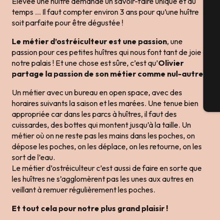
Elevée une huître demande un savoir-faire unique et du
temps … Il faut compter environ 3 ans pour qu’une huître
Sé
soit parfaite pour être dégustée !
Le métier d’ostréiculteur est une passion
, une
passion pour ces petites huîtres qui nous font tant de joie à
G
notre palais ! Et une chose est sûre, c’est qu’
Olivier
partage la passion de son métier comme nul-autre
.
Un métier avec un bureau en open space, avec des
Bi
horaires suivants la saison et les marées. Une tenue bien
appropriée car dans les parcs à huîtres, il faut des
cuissardes, des bottes qui montent jusqu’à la taille. Un
métier où on ne reste pas les mains dans les poches, on
dépose les poches, on les déplace, on les retourne, on les
sort de l’eau.
Le métier d’ostréiculteur c’est aussi de faire en sorte que
les huîtres ne s’agglomèrent pas les unes aux autres en
veillant à remuer régulièrement les poches.
Et tout cela pour notre plus grand plaisir !