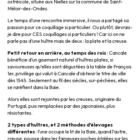
ostréicole, située aux Nielles sur la commune de Saint-
Méloir-des-Ondes.
Le temps d’une rencontre immersive, il nous a partagé sa
passion pour ce coquillage si particulier. Ou plutôt, devrais-
je dire pour CES coquillages si particuliers ! Car ici on ne
parle pas d’une huître mais de deux : la plate et la creuse.
Petit retour en arrière, au temps des rois
: Cancale
bénéficie d’un gisement naturel d’huîtres plates, si
savoureuses qu’elles sont dégustées à la table de François
1er, privilège qui valut à Cancale d’obtenir le titre de ville
dès 1545. Seulement au fil des siècles, sur-péchées, elles
se raréfient dans la Baie.
Alors elles sont rejointes par les creuses, originaire du
Portugal, puis remplacées par des japonaises, plus
résistantes.
2 types d’huîtres, et 2 méthodes d’élevages
différentes
: l’une occupe le lit de la Baie, quand l’autre,
creuse, pousse dans les fameuses poches étalées sur les