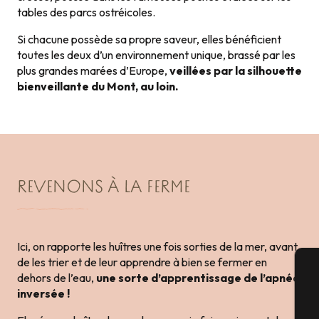
tables des parcs ostréicoles.
Si chacune possède sa propre saveur, elles bénéficient
toutes les deux d’un environnement unique, brassé par les
plus grandes marées d’Europe,
veillées par la silhouette
bienveillante du Mont, au loin.
REVENONS À LA FERME
Ici, on rapporte les huîtres une fois sorties de la mer, avant
de les trier et de leur apprendre à bien se fermer en
dehors de l’eau,
une sorte d’apprentissage de l’apnée
A
inversée !