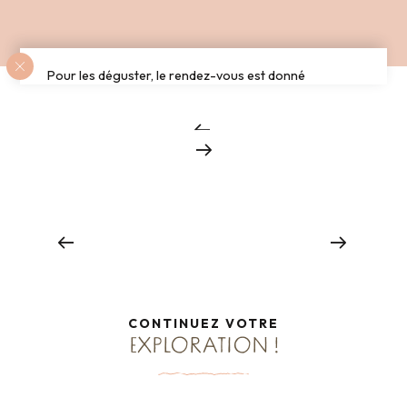
Pour les déguster, le rendez-vous est donné
directement à la ferme ostréicole (les Nielles, Bât. 7, à
Saint-Méloir-des-Ondes) ou aux Viviers de la Houle
(37 quai John Kennedy, Port de la Houle à Cancale).
Chambres d’hôtes autour de Cancale
Lire la suite
CONTINUEZ VOTRE
EXPLORATION !