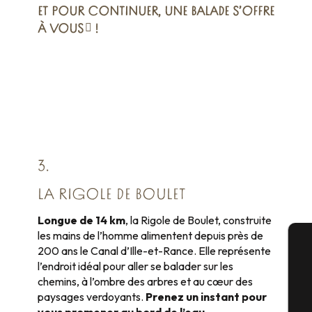
ET POUR CONTINUER,
UNE BALADE S’OFFRE
À VOUS
!
3.
LA RIGOLE DE BOULET
Longue de 14 km
, la Rigole de Boulet, construite
les mains de l’homme alimentent depuis près de
200 ans le Canal d’Ille-et-Rance. Elle représente
A
l’endroit idéal pour aller se balader sur les
chemins, à l’ombre des arbres et au cœur des
paysages verdoyants.
Prenez un instant pour