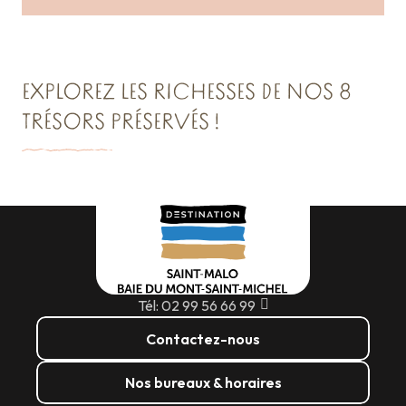
EXPLOREZ LES RICHESSES DE NOS 8
TRÉSORS PRÉSERVÉS !
VISITER SAINT-MALO :
TRÉSOR N°2
TRÉSOR N°3
L’Or de la Baie du Mont-Saint-Michel
Cancale & Les Perles de la Côte
Saint Malo Le Bijou Corsaire
Lire la suite
Lire la suite
Lire la suite
Tél: 02 99 56 66 99
Contactez-nous
Nos bureaux & horaires