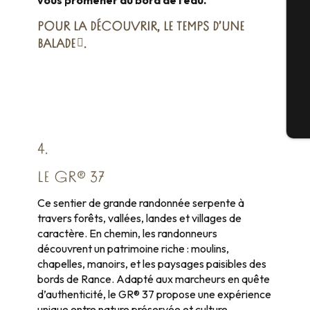
vous promener au bord de l’eau.
Sé
POUR LA DÉCOUVRIR, LE TEMPS D’
UNE
BALADE
.
G
Bi
4.
LE GR® 37
Ce sentier de grande randonnée serpente à
travers forêts, vallées, landes et villages de
caractère. En chemin, les randonneurs
découvrent un patrimoine riche : moulins,
chapelles, manoirs, et les paysages paisibles des
bords de Rance. Adapté aux marcheurs en quête
d’authenticité, le GR® 37 propose une expérience
unique entre nature préservée et culture