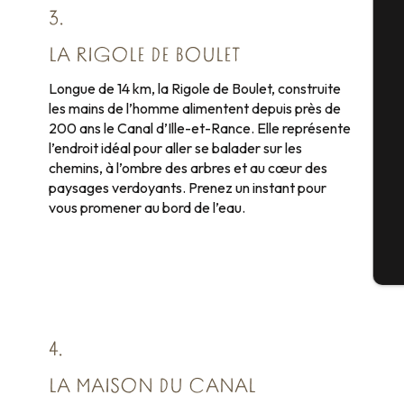
3.
A
LA RIGOLE DE BOULET
Longue de 14 km, la Rigole de Boulet, construite
les mains de l’homme alimentent depuis près de
Sé
200 ans le Canal d’Ille-et-Rance. Elle représente
l’endroit idéal pour aller se balader sur les
chemins, à l’ombre des arbres et au cœur des
paysages verdoyants. Prenez un instant pour
G
vous promener au bord de l’eau.
Bi
4.
LA MAISON DU CANAL