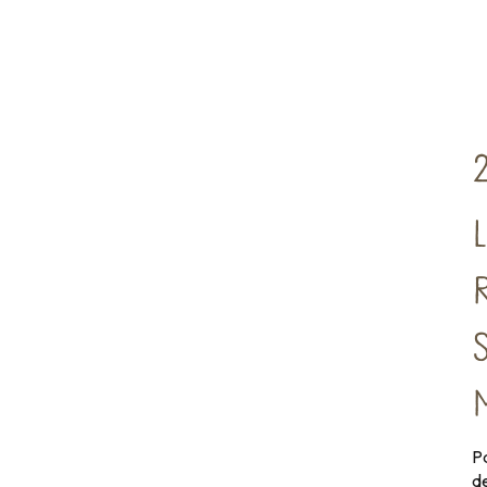
2
Pa
d