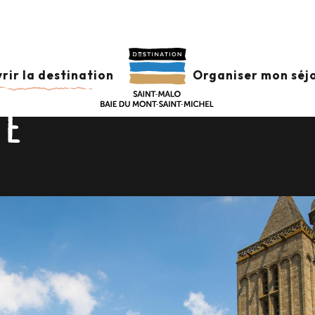
URNABLES DE LA
rir la destination
Organiser mon séj
E