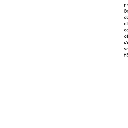
p
B
d
el
c
a
s
v
fl