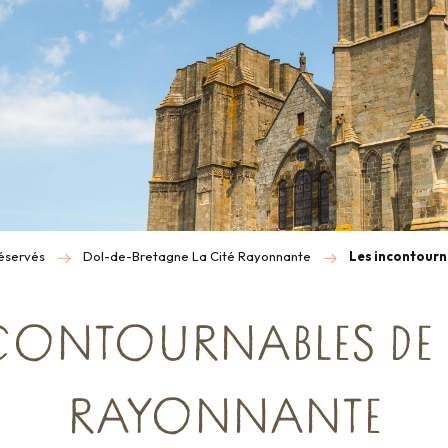
réservés
Dol-de-Bretagne La Cité Rayonnante
Les incontourn
CONTOURNABLES DE 
RAYONNANTE