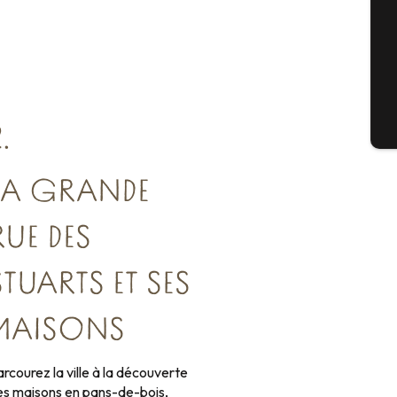
G
Bil
.
LA GRANDE
RUE DES
STUARTS ET SES
MAISONS
rcourez la ville à la découverte
es maisons en pans-de-bois,